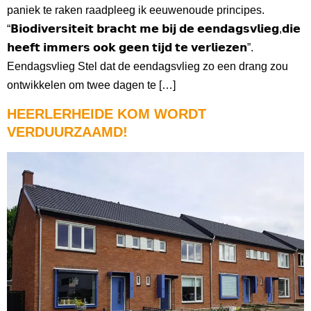
paniek te raken raadpleeg ik eeuwenoude principes.
“𝗕𝗶𝗼𝗱𝗶𝘃𝗲𝗿𝘀𝗶𝘁𝗲𝗶𝘁 𝗯𝗿𝗮𝗰𝗵𝘁 𝗺𝗲 𝗯𝗶𝗷 𝗱𝗲 𝗲𝗲𝗻𝗱𝗮𝗴𝘀𝘃𝗹𝗶𝗲𝗴,𝗱𝗶𝗲
𝗵𝗲𝗲𝗳𝘁 𝗶𝗺𝗺𝗲𝗿𝘀 𝗼𝗼𝗸 𝗴𝗲𝗲𝗻 𝘁𝗶𝗷𝗱 𝘁𝗲 𝘃𝗲𝗿𝗹𝗶𝗲𝘇𝗲𝗻”.
Eendagsvlieg Stel dat de eendagsvlieg zo een drang zou
ontwikkelen om twee dagen te […]
HEERLERHEIDE KOM WORDT
VERDUURZAAMD!