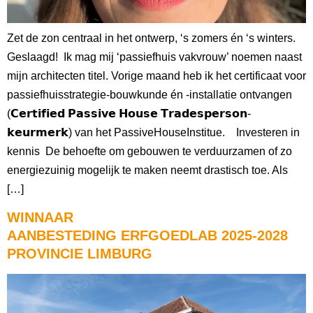
Zet de zon centraal in het ontwerp, ‘s zomers én ‘s winters.
Geslaagd! Ik mag mij ‘passiefhuis vakvrouw’ noemen naast
mijn architecten titel. Vorige maand heb ik het certificaat voor
passiefhuisstrategie-bouwkunde én -installatie ontvangen
(𝗖𝗲𝗿𝘁𝗶𝗳𝗶𝗲𝗱 𝗣𝗮𝘀𝘀𝗶𝘃𝗲 𝗛𝗼𝘂𝘀𝗲 𝗧𝗿𝗮𝗱𝗲𝘀𝗽𝗲𝗿𝘀𝗼𝗻-
𝗸𝗲𝘂𝗿𝗺𝗲𝗿𝗸) van het PassiveHouseInstitue. Investeren in
kennis De behoefte om gebouwen te verduurzamen of zo
energiezuinig mogelijk te maken neemt drastisch toe. Als
[…]
WINNAAR
AANBESTEDING ERFGOEDLAB 2025-2028
PROVINCIE LIMBURG