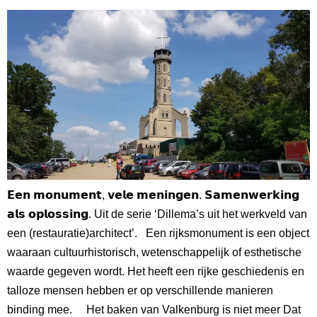
𝗘𝗲𝗻 𝗺𝗼𝗻𝘂𝗺𝗲𝗻𝘁, 𝘃𝗲𝗹𝗲 𝗺𝗲𝗻𝗶𝗻𝗴𝗲𝗻. 𝗦𝗮𝗺𝗲𝗻𝘄𝗲𝗿𝗸𝗶𝗻𝗴
𝗮𝗹𝘀 𝗼𝗽𝗹𝗼𝘀𝘀𝗶𝗻𝗴. Uit de serie ‘Dillema’s uit het werkveld van
een (restauratie)architect’. Een rijksmonument is een object
waaraan cultuurhistorisch, wetenschappelijk of esthetische
waarde gegeven wordt. Het heeft een rijke geschiedenis en
talloze mensen hebben er op verschillende manieren
binding mee. Het baken van Valkenburg is niet meer Dat