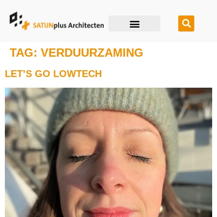
TAG:
VERDUURZAMING
LET’S GO LOWTECH