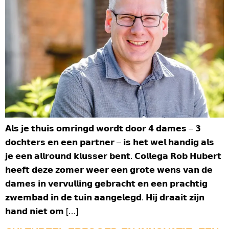
𝗔𝗹𝘀 𝗷𝗲 𝘁𝗵𝘂𝗶𝘀 𝗼𝗺𝗿𝗶𝗻𝗴𝗱 𝘄𝗼𝗿𝗱𝘁 𝗱𝗼𝗼𝗿 𝟰 𝗱𝗮𝗺𝗲𝘀 – 𝟯
𝗱𝗼𝗰𝗵𝘁𝗲𝗿𝘀 𝗲𝗻 𝗲𝗲𝗻 𝗽𝗮𝗿𝘁𝗻𝗲𝗿 – 𝗶𝘀 𝗵𝗲𝘁 𝘄𝗲𝗹 𝗵𝗮𝗻𝗱𝗶𝗴 𝗮𝗹𝘀
𝗷𝗲 𝗲𝗲𝗻 𝗮𝗹𝗹𝗿𝗼𝘂𝗻𝗱 𝗸𝗹𝘂𝘀𝘀𝗲𝗿 𝗯𝗲𝗻𝘁. 𝗖𝗼𝗹𝗹𝗲𝗴𝗮 𝗥𝗼𝗯 𝗛𝘂𝗯𝗲𝗿𝘁
𝗵𝗲𝗲𝗳𝘁 𝗱𝗲𝘇𝗲 𝘇𝗼𝗺𝗲𝗿 𝘄𝗲𝗲𝗿 𝗲𝗲𝗻 𝗴𝗿𝗼𝘁𝗲 𝘄𝗲𝗻𝘀 𝘃𝗮𝗻 𝗱𝗲
𝗱𝗮𝗺𝗲𝘀 𝗶𝗻 𝘃𝗲𝗿𝘃𝘂𝗹𝗹𝗶𝗻𝗴 𝗴𝗲𝗯𝗿𝗮𝗰𝗵𝘁 𝗲𝗻 𝗲𝗲𝗻 𝗽𝗿𝗮𝗰𝗵𝘁𝗶𝗴
𝘇𝘄𝗲𝗺𝗯𝗮𝗱 𝗶𝗻 𝗱𝗲 𝘁𝘂𝗶𝗻 𝗮𝗮𝗻𝗴𝗲𝗹𝗲𝗴𝗱. 𝗛𝗶𝗷 𝗱𝗿𝗮𝗮𝗶𝘁 𝘇𝗶𝗷𝗻
𝗵𝗮𝗻𝗱 𝗻𝗶𝗲𝘁 𝗼𝗺 […]