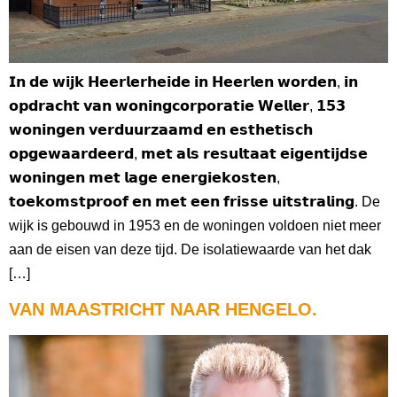
𝗜𝗻 𝗱𝗲 𝘄𝗶𝗷𝗸 𝗛𝗲𝗲𝗿𝗹𝗲𝗿𝗵𝗲𝗶𝗱𝗲 𝗶𝗻 𝗛𝗲𝗲𝗿𝗹𝗲𝗻 𝘄𝗼𝗿𝗱𝗲𝗻, 𝗶𝗻
𝗼𝗽𝗱𝗿𝗮𝗰𝗵𝘁 𝘃𝗮𝗻 𝘄𝗼𝗻𝗶𝗻𝗴𝗰𝗼𝗿𝗽𝗼𝗿𝗮𝘁𝗶𝗲 𝗪𝗲𝗹𝗹𝗲𝗿, 𝟭𝟱𝟯
𝘄𝗼𝗻𝗶𝗻𝗴𝗲𝗻 𝘃𝗲𝗿𝗱𝘂𝘂𝗿𝘇𝗮𝗮𝗺𝗱 𝗲𝗻 𝗲𝘀𝘁𝗵𝗲𝘁𝗶𝘀𝗰𝗵
𝗼𝗽𝗴𝗲𝘄𝗮𝗮𝗿𝗱𝗲𝗲𝗿𝗱, 𝗺𝗲𝘁 𝗮𝗹𝘀 𝗿𝗲𝘀𝘂𝗹𝘁𝗮𝗮𝘁 𝗲𝗶𝗴𝗲𝗻𝘁𝗶𝗷𝗱𝘀𝗲
𝘄𝗼𝗻𝗶𝗻𝗴𝗲𝗻 𝗺𝗲𝘁 𝗹𝗮𝗴𝗲 𝗲𝗻𝗲𝗿𝗴𝗶𝗲𝗸𝗼𝘀𝘁𝗲𝗻,
𝘁𝗼𝗲𝗸𝗼𝗺𝘀𝘁𝗽𝗿𝗼𝗼𝗳 𝗲𝗻 𝗺𝗲𝘁 𝗲𝗲𝗻 𝗳𝗿𝗶𝘀𝘀𝗲 𝘂𝗶𝘁𝘀𝘁𝗿𝗮𝗹𝗶𝗻𝗴. De
wijk is gebouwd in 1953 en de woningen voldoen niet meer
aan de eisen van deze tijd. De isolatiewaarde van het dak
[…]
VAN MAASTRICHT NAAR HENGELO.