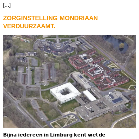
[…]
ZORGINSTELLING MONDRIAAN
VERDUURZAAMT.
𝗕𝗶𝗷𝗻𝗮 𝗶𝗲𝗱𝗲𝗿𝗲𝗲𝗻 𝗶𝗻 𝗟𝗶𝗺𝗯𝘂𝗿𝗴 𝗸𝗲𝗻𝘁 𝘄𝗲𝗹 𝗱𝗲