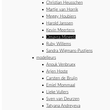
Christian Heusschen
Martje van Horrik
Meggy Houbiers
Harold Janssen
Kevin Meertens
Omayra Mingels
Ruby Willems
Sandra Wigmans-Pustjens
modelleurs
Anouk Venbruex
Arjen Hoste
Carsten de Bruijn
Emiel Mommaal
Lieke Vullers
Sven van Deurzen
Tatyana Andreyeva