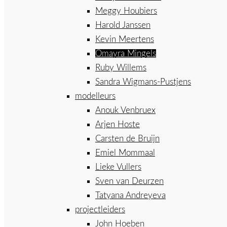
Meggy Houbiers
Harold Janssen
Kevin Meertens
Omayra Mingels
Ruby Willems
Sandra Wigmans-Pustjens
modelleurs
Anouk Venbruex
Arjen Hoste
Carsten de Bruijn
Emiel Mommaal
Lieke Vullers
Sven van Deurzen
Tatyana Andreyeva
projectleiders
John Hoeben