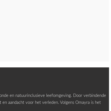
zonde en natuurinclusieve leefomgeving. Door verbindende
t en aandacht voor het verleden. Volgens Omayra is het