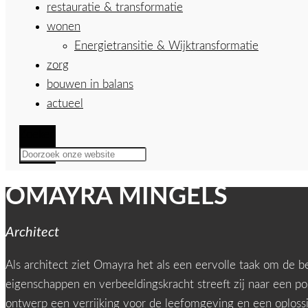
restauratie & transformatie
wonen
Energietransitie & Wijktransformatie
zorg
bouwen in balans
actueel
Zoeken
OMAYRA MINGELS
Architect
Als architect ziet Omayra het als een eervolle taak om de
eigenschappen en verbeeldingskracht streeft zij naar een 
ontwerp een verrijking voor de leefomgeving en een oplos