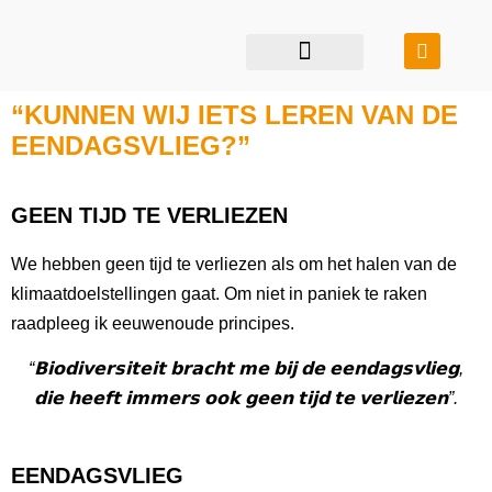
restauratie & transformatie
bouwen in balans
“KUNNEN WIJ IETS LEREN VAN DE
EENDAGSVLIEG?”
GEEN TIJD TE VERLIEZEN
We hebben geen tijd te verliezen als om het halen van de
klimaatdoelstellingen gaat. Om niet in paniek te raken
raadpleeg ik eeuwenoude principes.
“𝗕𝗶𝗼𝗱𝗶𝘃𝗲𝗿𝘀𝗶𝘁𝗲𝗶𝘁 𝗯𝗿𝗮𝗰𝗵𝘁 𝗺𝗲 𝗯𝗶𝗷 𝗱𝗲 𝗲𝗲𝗻𝗱𝗮𝗴𝘀𝘃𝗹𝗶𝗲𝗴,
𝗱𝗶𝗲 𝗵𝗲𝗲𝗳𝘁 𝗶𝗺𝗺𝗲𝗿𝘀 𝗼𝗼𝗸 𝗴𝗲𝗲𝗻 𝘁𝗶𝗷𝗱 𝘁𝗲 𝘃𝗲𝗿𝗹𝗶𝗲𝘇𝗲𝗻”.
EENDAGSVLIEG