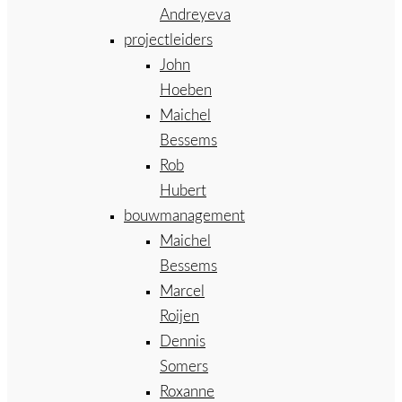
Andreyeva
projectleiders
John
Hoeben
Maichel
Bessems
Rob
Hubert
bouwmanagement
Maichel
Bessems
Marcel
Roijen
Dennis
Somers
Roxanne