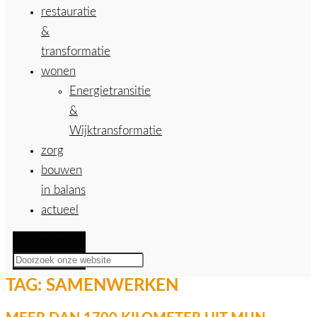
restauratie
&
transformatie
wonen
Energietransitie
&
Wijktransformatie
zorg
bouwen
in balans
actueel
Zoeken
TAG:
SAMENWERKEN