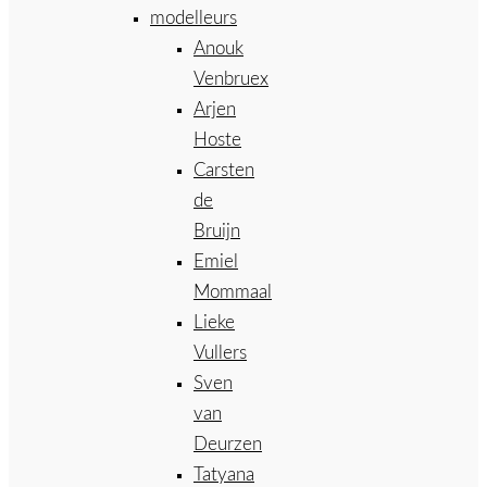
modelleurs
Anouk
Venbruex
Arjen
Hoste
Carsten
de
Bruijn
Emiel
Mommaal
Lieke
Vullers
Sven
van
Deurzen
Tatyana