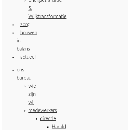
Energietransitie
&
Wijktransformatie
zorg
bouwen
in
balans
actueel
ons
bureau
wie
zijn
wij
medewerkers
directie
Harold