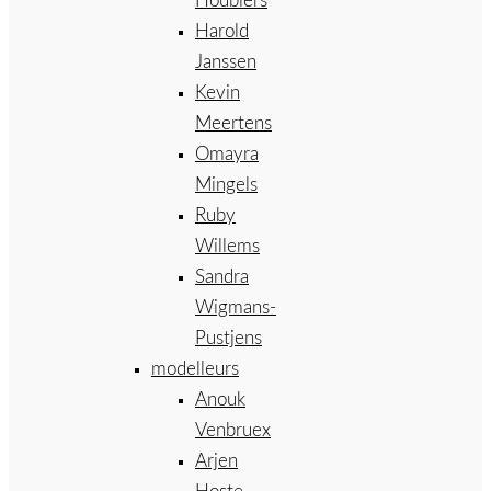
Houbiers
Harold
Janssen
Kevin
Meertens
Omayra
Mingels
Ruby
Willems
Sandra
Wigmans-
Pustjens
modelleurs
Anouk
Venbruex
Arjen