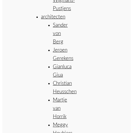
Wigmans-
Pustjens
architecten
Sander
von
Berg
Jeroen
Gerekens
Gianluca
Giua
Christian
Heusschen
Martje
van
Horrik
Meggy