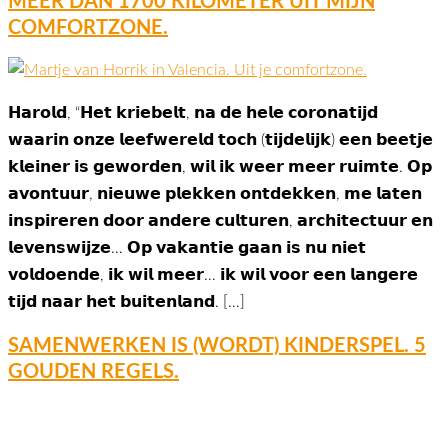
MEER DAN 1700 KILOMETER UIT MIJN
COMFORTZONE.
𝗛𝗮𝗿𝗼𝗹𝗱, “𝗛𝗲𝘁 𝗸𝗿𝗶𝗲𝗯𝗲𝗹𝘁, 𝗻𝗮 𝗱𝗲 𝗵𝗲𝗹𝗲 𝗰𝗼𝗿𝗼𝗻𝗮𝘁𝗶𝗷𝗱
𝘄𝗮𝗮𝗿𝗶𝗻 𝗼𝗻𝘇𝗲 𝗹𝗲𝗲𝗳𝘄𝗲𝗿𝗲𝗹𝗱 𝘁𝗼𝗰𝗵 (𝘁𝗶𝗷𝗱𝗲𝗹𝗶𝗷𝗸) 𝗲𝗲𝗻 𝗯𝗲𝗲𝘁𝗷𝗲
𝗸𝗹𝗲𝗶𝗻𝗲𝗿 𝗶𝘀 𝗴𝗲𝘄𝗼𝗿𝗱𝗲𝗻, 𝘄𝗶𝗹 𝗶𝗸 𝘄𝗲𝗲𝗿 𝗺𝗲𝗲𝗿 𝗿𝘂𝗶𝗺𝘁𝗲. 𝗢𝗽
𝗮𝘃𝗼𝗻𝘁𝘂𝘂𝗿, 𝗻𝗶𝗲𝘂𝘄𝗲 𝗽𝗹𝗲𝗸𝗸𝗲𝗻 𝗼𝗻𝘁𝗱𝗲𝗸𝗸𝗲𝗻, 𝗺𝗲 𝗹𝗮𝘁𝗲𝗻
𝗶𝗻𝘀𝗽𝗶𝗿𝗲𝗿𝗲𝗻 𝗱𝗼𝗼𝗿 𝗮𝗻𝗱𝗲𝗿𝗲 𝗰𝘂𝗹𝘁𝘂𝗿𝗲𝗻, 𝗮𝗿𝗰𝗵𝗶𝘁𝗲𝗰𝘁𝘂𝘂𝗿 𝗲𝗻
𝗹𝗲𝘃𝗲𝗻𝘀𝘄𝗶𝗷𝘇𝗲… 𝗢𝗽 𝘃𝗮𝗸𝗮𝗻𝘁𝗶𝗲 𝗴𝗮𝗮𝗻 𝗶𝘀 𝗻𝘂 𝗻𝗶𝗲𝘁
𝘃𝗼𝗹𝗱𝗼𝗲𝗻𝗱𝗲, 𝗶𝗸 𝘄𝗶𝗹 𝗺𝗲𝗲𝗿… 𝗶𝗸 𝘄𝗶𝗹 𝘃𝗼𝗼𝗿 𝗲𝗲𝗻 𝗹𝗮𝗻𝗴𝗲𝗿𝗲
𝘁𝗶𝗷𝗱 𝗻𝗮𝗮𝗿 𝗵𝗲𝘁 𝗯𝘂𝗶𝘁𝗲𝗻𝗹𝗮𝗻𝗱. […]
SAMENWERKEN IS (WORDT) KINDERSPEL. 5
GOUDEN REGELS.