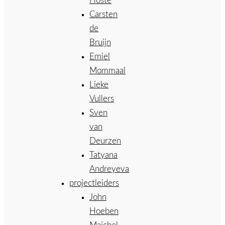
Hoste
Carsten
de
Bruijn
Emiel
Mommaal
Lieke
Vullers
Sven
van
Deurzen
Tatyana
Andreyeva
projectleiders
John
Hoeben