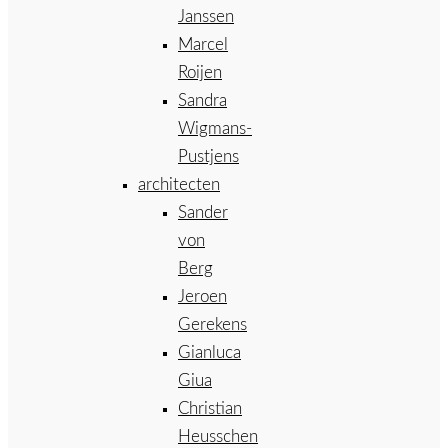
Janssen
Marcel
Roijen
Sandra
Wigmans-
Pustjens
architecten
Sander
von
Berg
Jeroen
Gerekens
Gianluca
Giua
Christian
Heusschen