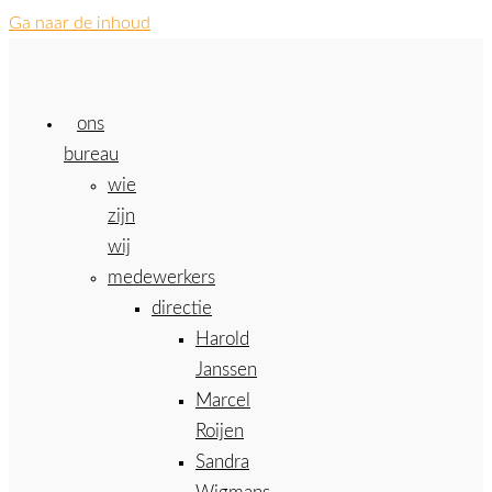
Ga naar de inhoud
ons
bureau
wie
zijn
wij
medewerkers
directie
Harold
Janssen
Marcel
Roijen
Sandra