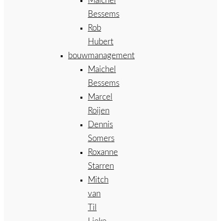
Maichel
Bessems
Rob
Hubert
bouwmanagement
Maichel
Bessems
Marcel
Roijen
Dennis
Somers
Roxanne
Starren
Mitch
van
Til