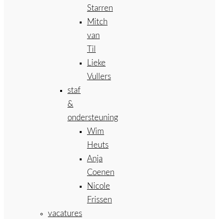
Starren
Mitch
van
Til
Lieke
Vullers
staf
&
ondersteuning
Wim
Heuts
Anja
Coenen
Nicole
Frissen
vacatures