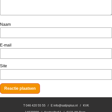
Naam
E-mail
Site
T 046 420 55 55 / E info@satijnplus.nl / KVK