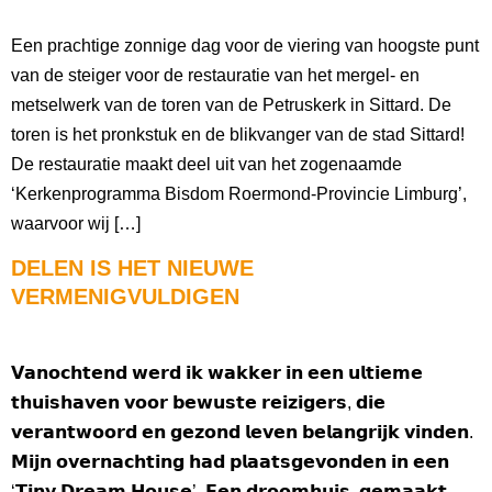
Een prachtige zonnige dag voor de viering van hoogste punt
van de steiger voor de restauratie van het mergel- en
metselwerk van de toren van de Petruskerk in Sittard. De
toren is het pronkstuk en de blikvanger van de stad Sittard!
De restauratie maakt deel uit van het zogenaamde
‘Kerkenprogramma Bisdom Roermond-Provincie Limburg’,
waarvoor wij […]
DELEN IS HET NIEUWE
VERMENIGVULDIGEN
𝗩𝗮𝗻𝗼𝗰𝗵𝘁𝗲𝗻𝗱 𝘄𝗲𝗿𝗱 𝗶𝗸 𝘄𝗮𝗸𝗸𝗲𝗿 𝗶𝗻 𝗲𝗲𝗻 𝘂𝗹𝘁𝗶𝗲𝗺𝗲
𝘁𝗵𝘂𝗶𝘀𝗵𝗮𝘃𝗲𝗻 𝘃𝗼𝗼𝗿 𝗯𝗲𝘄𝘂𝘀𝘁𝗲 𝗿𝗲𝗶𝘇𝗶𝗴𝗲𝗿𝘀, 𝗱𝗶𝗲
𝘃𝗲𝗿𝗮𝗻𝘁𝘄𝗼𝗼𝗿𝗱 𝗲𝗻 𝗴𝗲𝘇𝗼𝗻𝗱 𝗹𝗲𝘃𝗲𝗻 𝗯𝗲𝗹𝗮𝗻𝗴𝗿𝗶𝗷𝗸 𝘃𝗶𝗻𝗱𝗲𝗻.
𝗠𝗶𝗷𝗻 𝗼𝘃𝗲𝗿𝗻𝗮𝗰𝗵𝘁𝗶𝗻𝗴 𝗵𝗮𝗱 𝗽𝗹𝗮𝗮𝘁𝘀𝗴𝗲𝘃𝗼𝗻𝗱𝗲𝗻 𝗶𝗻 𝗲𝗲𝗻
‘𝗧𝗶𝗻𝘆 𝗗𝗿𝗲𝗮𝗺 𝗛𝗼𝘂𝘀𝗲’. 𝗘𝗲𝗻 𝗱𝗿𝗼𝗼𝗺𝗵𝘂𝗶𝘀, 𝗴𝗲𝗺𝗮𝗮𝗸𝘁