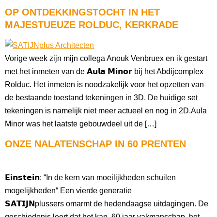
OP ONTDEKKINGSTOCHT IN HET
MAJESTUEUZE ROLDUC, KERKRADE
Vorige week zijn mijn collega Anouk Venbruex en ik gestart
met het inmeten van de 𝗔𝘂𝗹𝗮 𝗠𝗶𝗻𝗼𝗿 bij het Abdijcomplex
Rolduc. Het inmeten is noodzakelijk voor het opzetten van
de bestaande toestand tekeningen in 3D. De huidige set
tekeningen is namelijk niet meer actueel en nog in 2D.Aula
Minor was het laatste gebouwdeel uit de […]
ONZE NALATENSCHAP IN 60 PRENTEN
𝗘𝗶𝗻𝘀𝘁𝗲𝗶𝗻: “In de kern van moeilijkheden schuilen
mogelijkheden“ Een vierde generatie
𝗦𝗔𝗧𝗜𝗝𝗡plussers omarmt de hedendaagse uitdagingen. De
geschiedenis leert dat het kan. 60 jaar vakmanschap, het