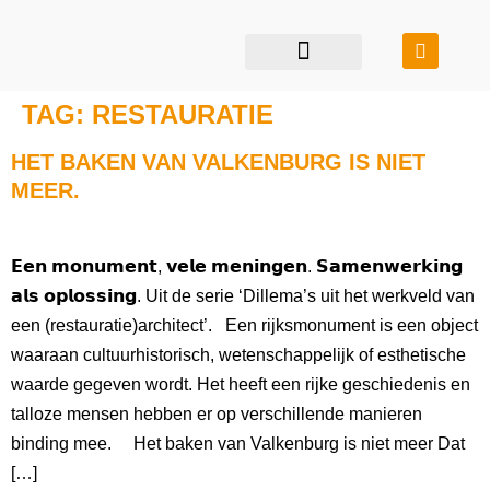
restauratie & transformatie
bouwen in balans
TAG:
RESTAURATIE
HET BAKEN VAN VALKENBURG IS NIET
MEER.
𝗘𝗲𝗻 𝗺𝗼𝗻𝘂𝗺𝗲𝗻𝘁, 𝘃𝗲𝗹𝗲 𝗺𝗲𝗻𝗶𝗻𝗴𝗲𝗻. 𝗦𝗮𝗺𝗲𝗻𝘄𝗲𝗿𝗸𝗶𝗻𝗴
𝗮𝗹𝘀 𝗼𝗽𝗹𝗼𝘀𝘀𝗶𝗻𝗴. Uit de serie ‘Dillema’s uit het werkveld van
een (restauratie)architect’. Een rijksmonument is een object
waaraan cultuurhistorisch, wetenschappelijk of esthetische
waarde gegeven wordt. Het heeft een rijke geschiedenis en
talloze mensen hebben er op verschillende manieren
binding mee. Het baken van Valkenburg is niet meer Dat
[…]