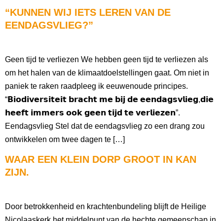
“KUNNEN WIJ IETS LEREN VAN DE
EENDAGSVLIEG?”
Geen tijd te verliezen We hebben geen tijd te verliezen als
om het halen van de klimaatdoelstellingen gaat. Om niet in
paniek te raken raadpleeg ik eeuwenoude principes.
“𝗕𝗶𝗼𝗱𝗶𝘃𝗲𝗿𝘀𝗶𝘁𝗲𝗶𝘁 𝗯𝗿𝗮𝗰𝗵𝘁 𝗺𝗲 𝗯𝗶𝗷 𝗱𝗲 𝗲𝗲𝗻𝗱𝗮𝗴𝘀𝘃𝗹𝗶𝗲𝗴,𝗱𝗶𝗲
𝗵𝗲𝗲𝗳𝘁 𝗶𝗺𝗺𝗲𝗿𝘀 𝗼𝗼𝗸 𝗴𝗲𝗲𝗻 𝘁𝗶𝗷𝗱 𝘁𝗲 𝘃𝗲𝗿𝗹𝗶𝗲𝘇𝗲𝗻”.
Eendagsvlieg Stel dat de eendagsvlieg zo een drang zou
ontwikkelen om twee dagen te […]
WAAR EEN KLEIN DORP GROOT IN KAN
ZIJN.
Door betrokkenheid en krachtenbundeling blijft de Heilige
Nicolaaskerk het middelpunt van de hechte gemeenschap in