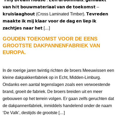
𝘃𝗮𝗻 𝗵é𝘁 𝗯𝗼𝘂𝘄𝗺𝗮𝘁𝗲𝗿𝗶𝗮𝗮𝗹 𝘃𝗮𝗻 𝗱𝗲 𝘁𝗼𝗲𝗸𝗼𝗺𝘀𝘁 –
𝗸𝗿𝘂𝗶𝘀𝗹𝗮𝗮𝗴𝗵𝗼𝘂𝘁 (Cross Laminated Timber). 𝗧𝗲𝘃𝗿𝗲𝗱𝗲𝗻
𝗺𝗮𝗮𝗸𝘁𝗲 𝗶𝗸 𝗺𝗶𝗷 𝗸𝗹𝗮𝗮𝗿 𝘃𝗼𝗼𝗿 𝗱𝗲 𝗱𝗮𝗴 𝗲𝗻 𝗹𝗶𝗲𝗽 𝗶𝗸
𝘇𝗮𝗰𝗵𝘁𝗷𝗲𝘀 𝗻𝗮𝗮𝗿 𝗵𝗲𝘁 […]
GOUDEN TOEKOMST VOOR DE EENS
GROOTSTE DAKPANNENFABRIEK VAN
EUROPA.
In de roerige jaren twintig richten de broers Meeuwissen een
kleine dakpakkenfabriek op in Echt, Midden-Limburg.
Ondanks een aantal tegenslagen zoals een verwoestende
brand, groeit de fabriek. De broers breiden uit en meer
gebouwen op het terrein volgen. Er gaan zelfs geruchten dat
de dakpannenfabriek, inmiddels handelend onder de naam
‘De Valk’, destijds de grootste […]