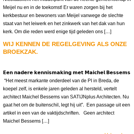
Meijel nu en in de toekomst! Er waren zorgen bij het
kerkbestuur en bewoners van Meijel vanwege de slechte
staat van het leiwerk en het zinkwerk van het dak van hun
kerk. Om die reden werd enige tijd geleden ons […]
WIJ KENNEN DE REGELGEVING ALS ONZE
BROEKZAK.
𝗘𝗲𝗻 𝗻𝗮𝗱𝗲𝗿𝗲 𝗸𝗲𝗻𝗻𝗶𝘀𝗺𝗮𝗸𝗶𝗻𝗴 𝗺𝗲𝘁 𝗠𝗮𝗶𝗰𝗵𝗲𝗹 𝗕𝗲𝘀𝘀𝗲𝗺𝘀
“Het meest markante onderdeel van de PI in Breda, de
koepel zelf, is enkele jaren geleden al hersteld, vertelt
architect Maichel Bessems van SATIJNplus Architecten. Nu
gaat het om de buitenschil, legt hij uit”. Een passage uit een
artikel in een van de vaktijdschriften. Geen architect
Maichel Bessems […]