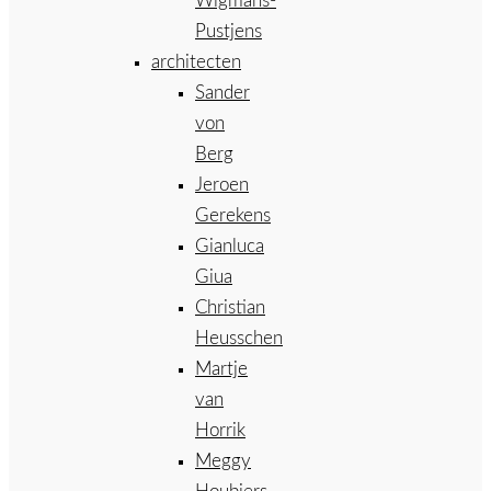
Wigmans-
Pustjens
architecten
Sander
von
Berg
Jeroen
Gerekens
Gianluca
Giua
Christian
Heusschen
Martje
van
Horrik
Meggy