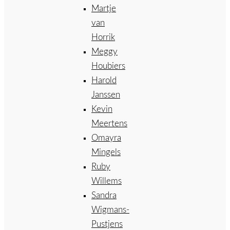
Martje
van
Horrik
Meggy
Houbiers
Harold
Janssen
Kevin
Meertens
Omayra
Mingels
Ruby
Willems
Sandra
Wigmans-
Pustjens