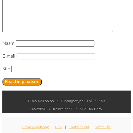
Naam
E-mail
Site
T 046 420 55 55 / E info@satijnplus.nl / KVK
14629898 / Kasteelhof 1 / 6121 XK Born
Privacyverklaring
|
DNR
|
Cookiebeleid
|
Wettelijke