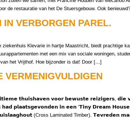
tion zullen we samen, met Francine Houben van Mecanoo Ar
n voor de restauratie van het De Stuersgebouw. Ook benieuwd
IN VERBORGEN PAREL.
ge ziekenhuis Klevarie in hartje Maastricht, biedt prachtig
urappartementen met een mix van sociale woningen, student
van het Vrijthof. Hoe bijzonder is dat! Door […]
WE VERMENIGVULDIGEN
𝘁𝗶𝗲𝗺𝗲 𝘁𝗵𝘂𝗶𝘀𝗵𝗮𝘃𝗲𝗻 𝘃𝗼𝗼𝗿 𝗯𝗲𝘄𝘂𝘀𝘁𝗲 𝗿𝗲𝗶𝘇𝗶𝗴𝗲𝗿𝘀, 𝗱𝗶𝗲
𝗻𝗴 𝗵𝗮𝗱 𝗽𝗹𝗮𝗮𝘁𝘀𝗴𝗲𝘃𝗼𝗻𝗱𝗲𝗻 𝗶𝗻 𝗲𝗲𝗻 ‘𝗧𝗶𝗻𝘆 𝗗𝗿𝗲𝗮𝗺 𝗛𝗼𝘂
𝗿𝘂𝗶𝘀𝗹𝗮𝗮𝗴𝗵𝗼𝘂𝘁 (Cross Laminated Timber). 𝗧𝗲𝘃𝗿𝗲𝗱𝗲𝗻 𝗺𝗮𝗮𝗸𝘁