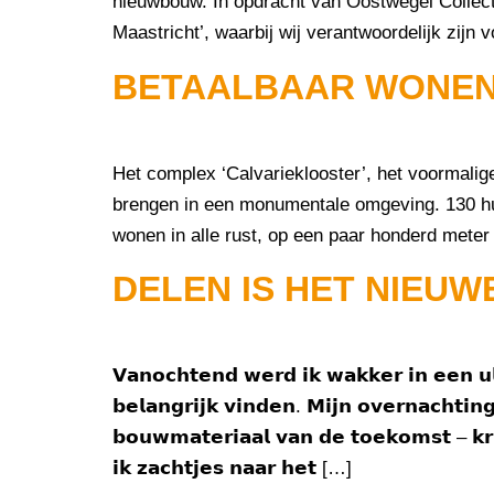
nieuwbouw. In opdracht van Oostwegel Collec
Maastricht’, waarbij wij verantwoordelijk zij
BETAALBAAR WONEN 
Het complex ‘Calvarieklooster’, het voormali
brengen in een monumentale omgeving. 130 hu
wonen in alle rust, op een paar honderd meter 
DELEN IS HET NIEU
𝗩𝗮𝗻𝗼𝗰𝗵𝘁𝗲𝗻𝗱 𝘄𝗲𝗿𝗱 𝗶𝗸 𝘄𝗮𝗸𝗸𝗲𝗿 𝗶𝗻 𝗲𝗲𝗻 𝘂𝗹
𝗯𝗲𝗹𝗮𝗻𝗴𝗿𝗶𝗷𝗸 𝘃𝗶𝗻𝗱𝗲𝗻. 𝗠𝗶𝗷𝗻 𝗼𝘃𝗲𝗿𝗻𝗮𝗰𝗵𝘁
𝗯𝗼𝘂𝘄𝗺𝗮𝘁𝗲𝗿𝗶𝗮𝗮𝗹 𝘃𝗮𝗻 𝗱𝗲 𝘁𝗼𝗲𝗸𝗼𝗺𝘀𝘁 – 𝗸
𝗶𝗸 𝘇𝗮𝗰𝗵𝘁𝗷𝗲𝘀 𝗻𝗮𝗮𝗿 𝗵𝗲𝘁 […]