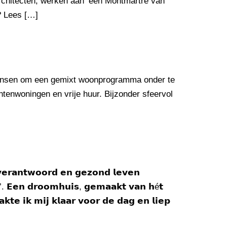
chitecten, werken aan ‘een Montmartre van
? Lees […]
e kansen om een gemixt woonprogramma onder te
enwoningen en vrije huur. Bijzonder sfeervol
 𝘃𝗲𝗿𝗮𝗻𝘁𝘄𝗼𝗼𝗿𝗱 𝗲𝗻 𝗴𝗲𝘇𝗼𝗻𝗱 𝗹𝗲𝘃𝗲𝗻
𝗲’. 𝗘𝗲𝗻 𝗱𝗿𝗼𝗼𝗺𝗵𝘂𝗶𝘀, 𝗴𝗲𝗺𝗮𝗮𝗸𝘁 𝘃𝗮𝗻 𝗵é𝘁
 𝗶𝗸 𝗺𝗶𝗷 𝗸𝗹𝗮𝗮𝗿 𝘃𝗼𝗼𝗿 𝗱𝗲 𝗱𝗮𝗴 𝗲𝗻 𝗹𝗶𝗲𝗽