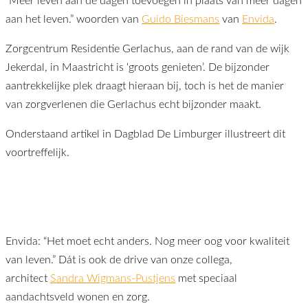
“Meer leven aan de dagen toevoegen in plaats van meer dagen
aan het leven.” woorden van
Guido Biesmans
van
Envida
.
Zorgcentrum Residentie Gerlachus, aan de rand van de wijk
Jekerdal, in Maastricht is ‘groots genieten’. De bijzonder
aantrekkelijke plek draagt hieraan bij, toch is het de manier
van zorgverlenen die Gerlachus echt bijzonder maakt.
Onderstaand artikel in Dagblad De Limburger illustreert dit
voortreffelijk.
Envida: “Het moet echt anders. Nog meer oog voor kwaliteit
van leven.” Dát is ook de drive van onze collega,
architect
Sandra Wigmans-Pustjens
met speciaal
aandachtsveld wonen en zorg.