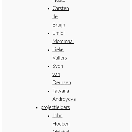
Hoste
Carsten
de
Bruijn
Emiel
Mommaal
Lieke
Vullers
Sven
van
Deurzen
Tatyana
Andreyeva
projectleiders
John
Hoeben