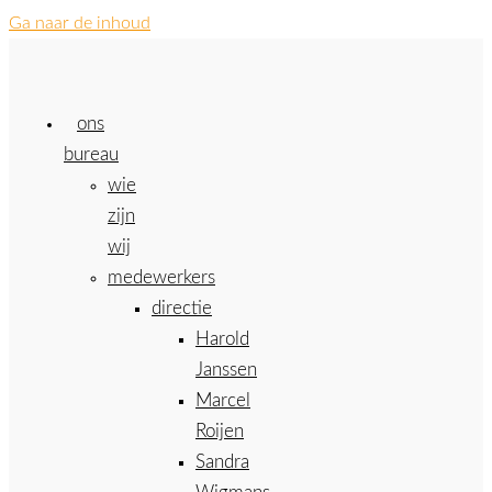
Ga naar de inhoud
ons
bureau
wie
zijn
wij
medewerkers
directie
Harold
Janssen
Marcel
Roijen
Sandra