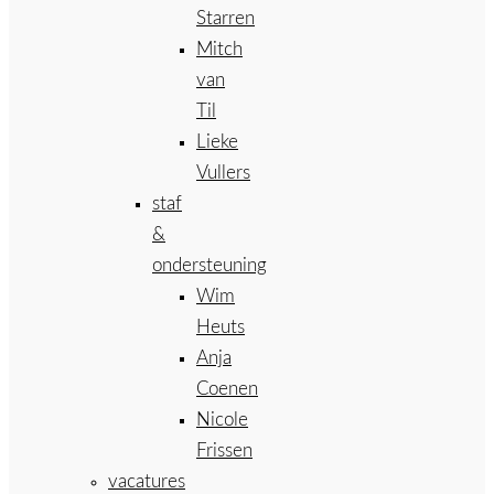
Starren
Mitch
van
Til
Lieke
Vullers
staf
&
ondersteuning
Wim
Heuts
Anja
Coenen
Nicole
Frissen
vacatures