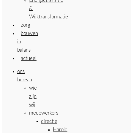
Energietransitie
&
Wijktransformatie
zorg
bouwen
in
balans
actueel
ons
bureau
wie
zijn
wij
medewerkers
directie
Harold