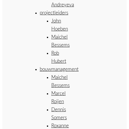
Andreyeva
projectleiders
John
Hoeben
Maichel
Bessems
Rob
Hubert
bouwmanagement
Maichel
Bessems
Marcel
Roijen
Dennis
Somers
Roxanne