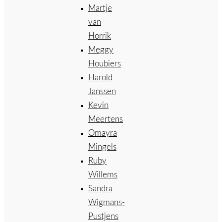
Martje
van
Horrik
Meggy
Houbiers
Harold
Janssen
Kevin
Meertens
Omayra
Mingels
Ruby
Willems
Sandra
Wigmans-
Pustjens