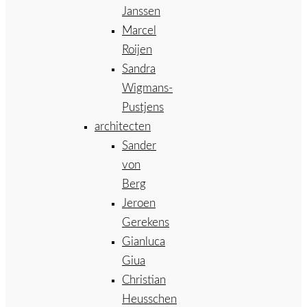
Janssen
Marcel
Roijen
Sandra
Wigmans-
Pustjens
architecten
Sander
von
Berg
Jeroen
Gerekens
Gianluca
Giua
Christian
Heusschen