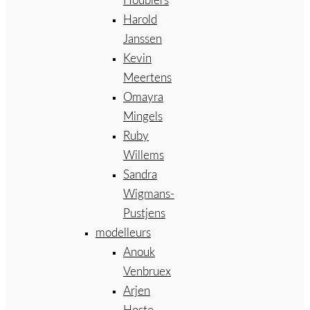
Houbiers
Harold
Janssen
Kevin
Meertens
Omayra
Mingels
Ruby
Willems
Sandra
Wigmans-
Pustjens
modelleurs
Anouk
Venbruex
Arjen