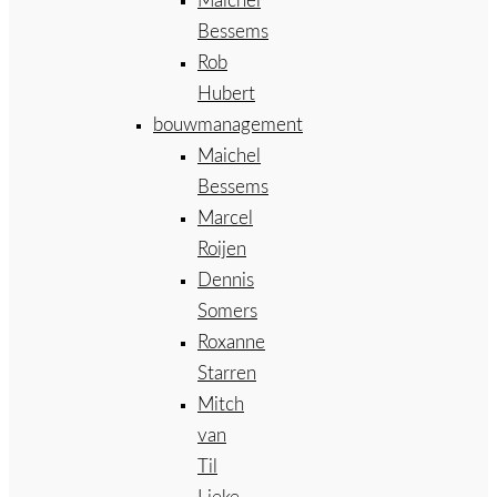
Maichel
Bessems
Rob
Hubert
bouwmanagement
Maichel
Bessems
Marcel
Roijen
Dennis
Somers
Roxanne
Starren
Mitch
van
Til