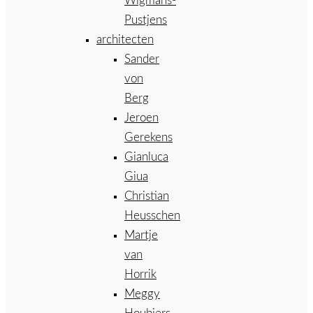
Wigmans-
Pustjens
architecten
Sander
von
Berg
Jeroen
Gerekens
Gianluca
Giua
Christian
Heusschen
Martje
van
Horrik
Meggy