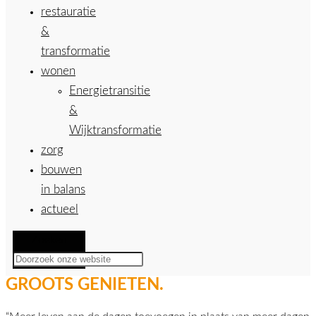
restauratie
&
transformatie
wonen
Energietransitie
&
Wijktransformatie
zorg
bouwen
in balans
actueel
Zoeken
GROOTS GENIETEN.