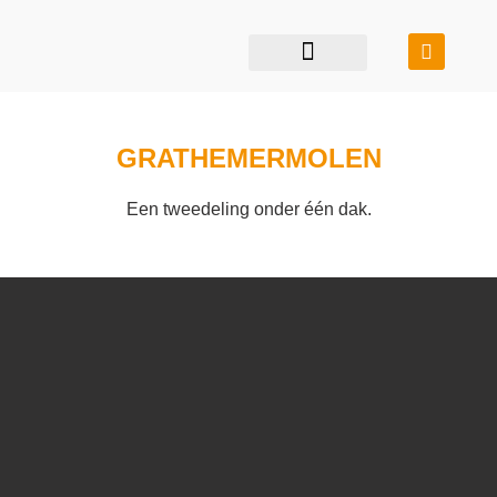
restauratie & transformatie
bouwen in balans
GRATHEMERMOLEN
Een tweedeling onder één dak.