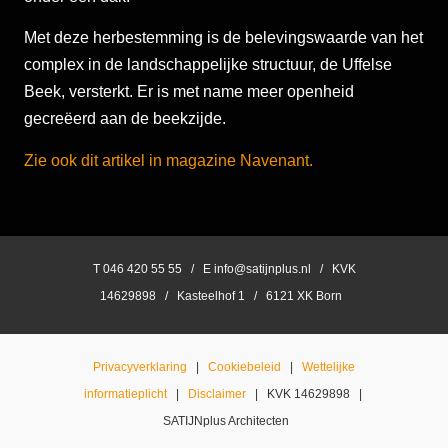
Met deze herbestemming is de belevingswaarde van het
complex in de landschappelijke structuur, de Uffelse
Beek, versterkt. Er is met name meer openheid
gecreëerd aan de beekzijde.
Zie ook dit artikel in magazine Navenant.
T 046 420 55 55 / E info@satijnplus.nl / KVK
14629898 / Kasteelhof 1 / 6121 XK Born
Privacyverklaring
|
Cookiebeleid
|
Wettelijke
informatieplicht
|
Disclaimer
| KVK 14629898 |
SATIJNplus Architecten