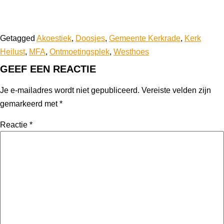
Getagged
Akoestiek
,
Doosjes
,
Gemeente Kerkrade
,
Kerk
Heilust
,
MFA
,
Ontmoetingsplek
,
Westhoes
GEEF EEN REACTIE
Je e-mailadres wordt niet gepubliceerd.
Vereiste velden zijn
gemarkeerd met
*
Reactie
*