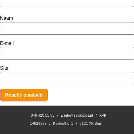
Naam
E-mail
Site
T 046 420 55 55 / E info@satijnplus.nl / KVK
14629898 / Kasteelhof 1 / 6121 XK Born