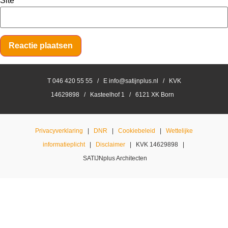
Site
T 046 420 55 55 / E info@satijnplus.nl / KVK
14629898 / Kasteelhof 1 / 6121 XK Born
Privacyverklaring
|
DNR
|
Cookiebeleid
|
Wettelijke
informatieplicht
|
Disclaimer
| KVK 14629898 |
SATIJNplus Architecten