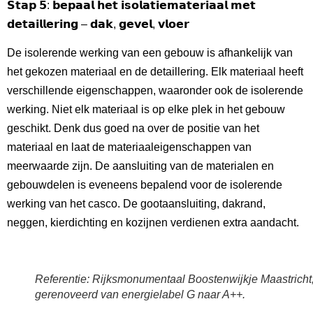
𝗦𝘁𝗮𝗽 𝟱: 𝗯𝗲𝗽𝗮𝗮𝗹 𝗵𝗲𝘁 𝗶𝘀𝗼𝗹𝗮𝘁𝗶𝗲𝗺𝗮𝘁𝗲𝗿𝗶𝗮𝗮𝗹 𝗺𝗲𝘁
𝗱𝗲𝘁𝗮𝗶𝗹𝗹𝗲𝗿𝗶𝗻𝗴 – 𝗱𝗮𝗸, 𝗴𝗲𝘃𝗲𝗹, 𝘃𝗹𝗼𝗲𝗿
De isolerende werking van een gebouw is afhankelijk van
het gekozen materiaal en de detaillering. Elk materiaal heeft
verschillende eigenschappen, waaronder ook de isolerende
werking. Niet elk materiaal is op elke plek in het gebouw
geschikt. Denk dus goed na over de positie van het
materiaal en laat de materiaaleigenschappen van
meerwaarde zijn. De aansluiting van de materialen en
gebouwdelen is eveneens bepalend voor de isolerende
werking van het casco. De gootaansluiting, dakrand,
neggen, kierdichting en kozijnen verdienen extra aandacht.
Referentie: Rijksmonumentaal Boostenwijkje Maastricht
gerenoveerd van energielabel G naar A++.