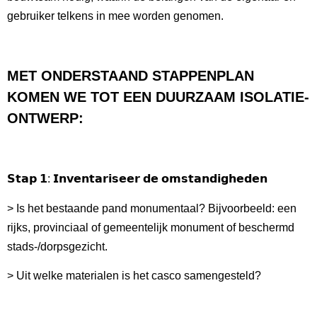
gebruiker telkens in mee worden genomen.
MET ONDERSTAAND STAPPENPLAN
KOMEN WE TOT EEN DUURZAAM ISOLATIE-
ONTWERP:
𝗦𝘁𝗮𝗽 𝟭: 𝗜𝗻𝘃𝗲𝗻𝘁𝗮𝗿𝗶𝘀𝗲𝗲𝗿 𝗱𝗲 𝗼𝗺𝘀𝘁𝗮𝗻𝗱𝗶𝗴𝗵𝗲𝗱𝗲𝗻
> Is het bestaande pand monumentaal? Bijvoorbeeld: een
rijks, provinciaal of gemeentelijk monument of beschermd
stads-/dorpsgezicht.
> Uit welke materialen is het casco samengesteld?