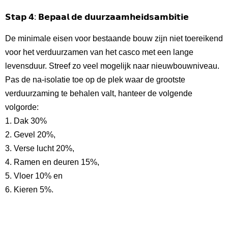
𝗦𝘁𝗮𝗽 𝟰: 𝗕𝗲𝗽𝗮𝗮𝗹 𝗱𝗲 𝗱𝘂𝘂𝗿𝘇𝗮𝗮𝗺𝗵𝗲𝗶𝗱𝘀𝗮𝗺𝗯𝗶𝘁𝗶𝗲
De minimale eisen voor bestaande bouw zijn niet toereikend
voor het verduurzamen van het casco met een lange
levensduur. Streef zo veel mogelijk naar nieuwbouwniveau.
Pas de na-isolatie toe op de plek waar de grootste
verduurzaming te behalen valt, hanteer de volgende
volgorde:
1. Dak 30%
2. Gevel 20%,
3. Verse lucht 20%,
4. Ramen en deuren 15%,
5. Vloer 10% en
6. Kieren 5%.