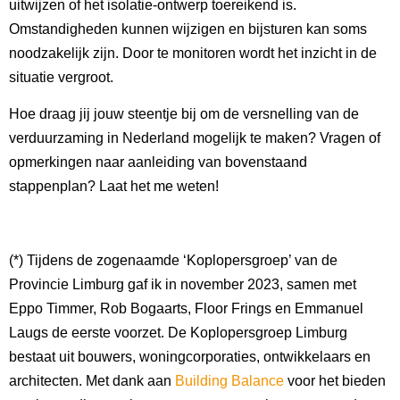
uitwijzen of het isolatie-ontwerp toereikend is.
Omstandigheden kunnen wijzigen en bijsturen kan soms
noodzakelijk zijn. Door te monitoren wordt het inzicht in de
situatie vergroot.
Hoe draag jij jouw steentje bij om de versnelling van de
verduurzaming in Nederland mogelijk te maken?
Vragen of
opmerkingen naar aanleiding van bovenstaand
stappenplan? Laat het me weten!
(*)
T
ij
dens
de
zogenaamde ‘
Koplopersgroep
’
van de
Provincie
Limburg ga
f ik
in november 2023,
samen met
Eppo
Timmer
,
R
ob
Bogaarts
, Floo
r
Frings
en
Emmanuel
Laugs
de eerste voorzet
. De
K
oplopersgroep
Limburg
bestaat uit bouwers, woningcorporaties, ontwikkelaars en
architecten. Met dank aan
Building
Balance
voor het bieden