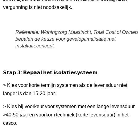
vergunning is niet noodzakelijk.
Referentie: Woningzorg Maastricht, Total Cost of Owner
bepalen de keuze voor geveloptimalisatie met
installatieconcept.
𝗦𝘁𝗮𝗽 𝟯: 𝗕𝗲𝗽𝗮𝗮𝗹 𝗵𝗲𝘁 𝗶𝘀𝗼𝗹𝗮𝘁𝗶𝗲𝘀𝘆𝘀𝘁𝗲𝗲𝗺
> Kies voor korte termijn systemen als de levensduur niet
langer is dan 15-20 jaar.
> Kies bij voorkeur voor systemen met een lange levensduur
>40-50 jaar en voorkom techniek (korte levensduur) in het
casco.