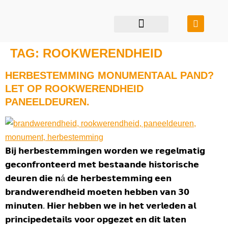
restauratie & transformatie
bouwen in balans
TAG:
ROOKWERENDHEID
HERBESTEMMING MONUMENTAAL PAND?
LET OP ROOKWERENDHEID
PANEELDEUREN.
𝗕𝗶𝗷 𝗵𝗲𝗿𝗯𝗲𝘀𝘁𝗲𝗺𝗺𝗶𝗻𝗴𝗲𝗻 𝘄𝗼𝗿𝗱𝗲𝗻 𝘄𝗲 𝗿𝗲𝗴𝗲𝗹𝗺𝗮𝘁𝗶𝗴
𝗴𝗲𝗰𝗼𝗻𝗳𝗿𝗼𝗻𝘁𝗲𝗲𝗿𝗱 𝗺𝗲𝘁 𝗯𝗲𝘀𝘁𝗮𝗮𝗻𝗱𝗲 𝗵𝗶𝘀𝘁𝗼𝗿𝗶𝘀𝗰𝗵𝗲
𝗱𝗲𝘂𝗿𝗲𝗻 𝗱𝗶𝗲 𝗻á 𝗱𝗲 𝗵𝗲𝗿𝗯𝗲𝘀𝘁𝗲𝗺𝗺𝗶𝗻𝗴 𝗲𝗲𝗻
𝗯𝗿𝗮𝗻𝗱𝘄𝗲𝗿𝗲𝗻𝗱𝗵𝗲𝗶𝗱 𝗺𝗼𝗲𝘁𝗲𝗻 𝗵𝗲𝗯𝗯𝗲𝗻 𝘃𝗮𝗻 𝟯𝟬
𝗺𝗶𝗻𝘂𝘁𝗲𝗻. 𝗛𝗶𝗲𝗿 𝗵𝗲𝗯𝗯𝗲𝗻 𝘄𝗲 𝗶𝗻 𝗵𝗲𝘁 𝘃𝗲𝗿𝗹𝗲𝗱𝗲𝗻 𝗮𝗹
𝗽𝗿𝗶𝗻𝗰𝗶𝗽𝗲𝗱𝗲𝘁𝗮𝗶𝗹𝘀 𝘃𝗼𝗼𝗿 𝗼𝗽𝗴𝗲𝘇𝗲𝘁 𝗲𝗻 𝗱𝗶𝘁 𝗹𝗮𝘁𝗲𝗻