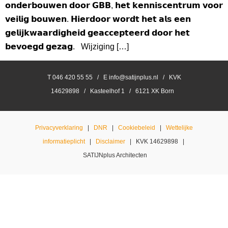
𝗼𝗻𝗱𝗲𝗿𝗯𝗼𝘂𝘄𝗲𝗻 𝗱𝗼𝗼𝗿 𝗚𝗕𝗕, 𝗵𝗲𝘁 𝗸𝗲𝗻𝗻𝗶𝘀𝗰𝗲𝗻𝘁𝗿𝘂𝗺 𝘃𝗼𝗼𝗿
𝘃𝗲𝗶𝗹𝗶𝗴 𝗯𝗼𝘂𝘄𝗲𝗻. 𝗛𝗶𝗲𝗿𝗱𝗼𝗼𝗿 𝘄𝗼𝗿𝗱𝘁 𝗵𝗲𝘁 𝗮𝗹𝘀 𝗲𝗲𝗻
𝗴𝗲𝗹𝗶𝗷𝗸𝘄𝗮𝗮𝗿𝗱𝗶𝗴𝗵𝗲𝗶𝗱 𝗴𝗲𝗮𝗰𝗰𝗲𝗽𝘁𝗲𝗲𝗿𝗱 𝗱𝗼𝗼𝗿 𝗵𝗲𝘁
𝗯𝗲𝘃𝗼𝗲𝗴𝗱 𝗴𝗲𝘇𝗮𝗴. Wijziging […]
T 046 420 55 55 / E info@satijnplus.nl / KVK
14629898 / Kasteelhof 1 / 6121 XK Born
Privacyverklaring
|
DNR
|
Cookiebeleid
|
Wettelijke
informatieplicht
|
Disclaimer
| KVK 14629898 |
SATIJNplus Architecten