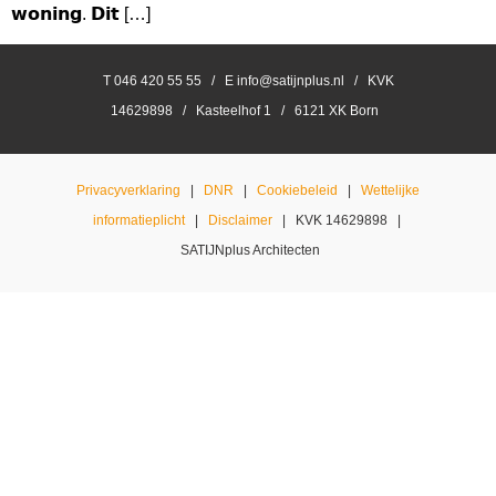
𝘄𝗼𝗻𝗶𝗻𝗴. 𝗗𝗶𝘁 […]
T 046 420 55 55 / E info@satijnplus.nl / KVK
14629898 / Kasteelhof 1 / 6121 XK Born
Privacyverklaring
|
DNR
|
Cookiebeleid
|
Wettelijke
informatieplicht
|
Disclaimer
| KVK 14629898 |
SATIJNplus Architecten