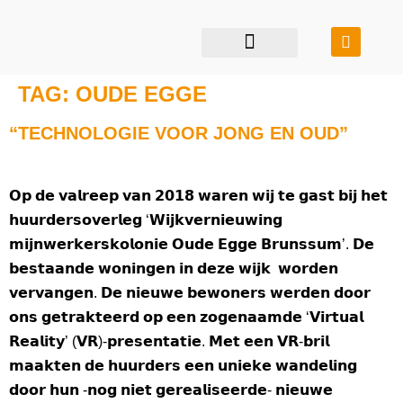
restauratie & transformatie
bouwen in balans
TAG:
OUDE EGGE
“TECHNOLOGIE VOOR JONG EN OUD”
𝗢𝗽 𝗱𝗲 𝘃𝗮𝗹𝗿𝗲𝗲𝗽 𝘃𝗮𝗻 𝟮𝟬𝟭𝟴 𝘄𝗮𝗿𝗲𝗻 𝘄𝗶𝗷 𝘁𝗲 𝗴𝗮𝘀𝘁 𝗯𝗶𝗷 𝗵𝗲𝘁
𝗵𝘂𝘂𝗿𝗱𝗲𝗿𝘀𝗼𝘃𝗲𝗿𝗹𝗲𝗴 ‘𝗪𝗶𝗷𝗸𝘃𝗲𝗿𝗻𝗶𝗲𝘂𝘄𝗶𝗻𝗴
𝗺𝗶𝗷𝗻𝘄𝗲𝗿𝗸𝗲𝗿𝘀𝗸𝗼𝗹𝗼𝗻𝗶𝗲 𝗢𝘂𝗱𝗲 𝗘𝗴𝗴𝗲 𝗕𝗿𝘂𝗻𝘀𝘀𝘂𝗺’. 𝗗𝗲
𝗯𝗲𝘀𝘁𝗮𝗮𝗻𝗱𝗲 𝘄𝗼𝗻𝗶𝗻𝗴𝗲𝗻 𝗶𝗻 𝗱𝗲𝘇𝗲 𝘄𝗶𝗷𝗸 𝘄𝗼𝗿𝗱𝗲𝗻
𝘃𝗲𝗿𝘃𝗮𝗻𝗴𝗲𝗻. 𝗗𝗲 𝗻𝗶𝗲𝘂𝘄𝗲 𝗯𝗲𝘄𝗼𝗻𝗲𝗿𝘀 𝘄𝗲𝗿𝗱𝗲𝗻 𝗱𝗼𝗼𝗿
𝗼𝗻𝘀 𝗴𝗲𝘁𝗿𝗮𝗸𝘁𝗲𝗲𝗿𝗱 𝗼𝗽 𝗲𝗲𝗻 𝘇𝗼𝗴𝗲𝗻𝗮𝗮𝗺𝗱𝗲 ‘𝗩𝗶𝗿𝘁𝘂𝗮𝗹
𝗥𝗲𝗮𝗹𝗶𝘁𝘆’ (𝗩𝗥)-𝗽𝗿𝗲𝘀𝗲𝗻𝘁𝗮𝘁𝗶𝗲. 𝗠𝗲𝘁 𝗲𝗲𝗻 𝗩𝗥-𝗯𝗿𝗶𝗹
𝗺𝗮𝗮𝗸𝘁𝗲𝗻 𝗱𝗲 𝗵𝘂𝘂𝗿𝗱𝗲𝗿𝘀 𝗲𝗲𝗻 𝘂𝗻𝗶𝗲𝗸𝗲 𝘄𝗮𝗻𝗱𝗲𝗹𝗶𝗻𝗴
𝗱𝗼𝗼𝗿 𝗵𝘂𝗻 -𝗻𝗼𝗴 𝗻𝗶𝗲𝘁 𝗴𝗲𝗿𝗲𝗮𝗹𝗶𝘀𝗲𝗲𝗿𝗱𝗲- 𝗻𝗶𝗲𝘂𝘄𝗲