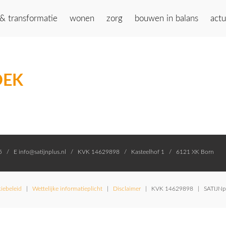
 & transformatie
wonen
zorg
bouwen in balans
actu
OEK
55 / E info@satijnplus.nl / KVK 14629898 / Kasteelhof 1 / 6121 XK Born
iebeleid
|
Wettelijke informatieplicht
|
Disclaimer
| KVK 14629898 | SATIJNplu