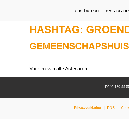
ons bureau
restaurati
HASHTAG:
GROEN
GEMEENSCHAPSHUIS
Voor én van alle Astenaren
T 046 420 55 
Privacyverklaring
|
DNR
|
Cook