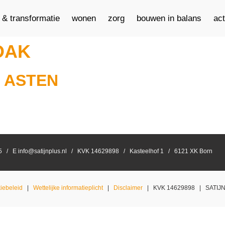
e & transformatie
wonen
zorg
bouwen in balans
ac
DAK
 ASTEN
55 / E info@satijnplus.nl / KVK 14629898 / Kasteelhof 1 / 6121 XK Born
iebeleid
|
Wettelijke informatieplicht
|
Disclaimer
| KVK 14629898 | SATIJNpl