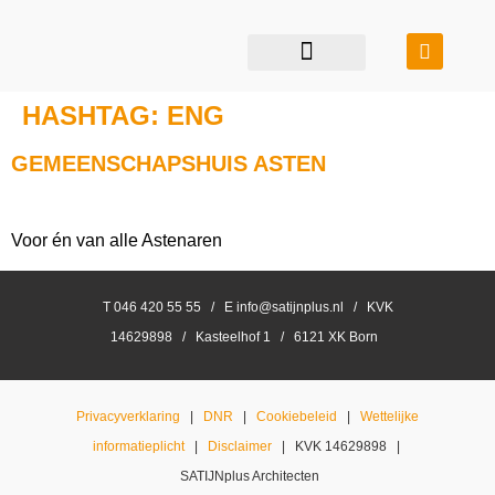
restauratie & transformatie
bouwen in balans
HASHTAG:
ENG
GEMEENSCHAPSHUIS ASTEN
Voor én van alle Astenaren
T 046 420 55 55 / E info@satijnplus.nl / KVK
14629898 / Kasteelhof 1 / 6121 XK Born
Privacyverklaring
|
DNR
|
Cookiebeleid
|
Wettelijke
informatieplicht
|
Disclaimer
| KVK 14629898 |
SATIJNplus Architecten