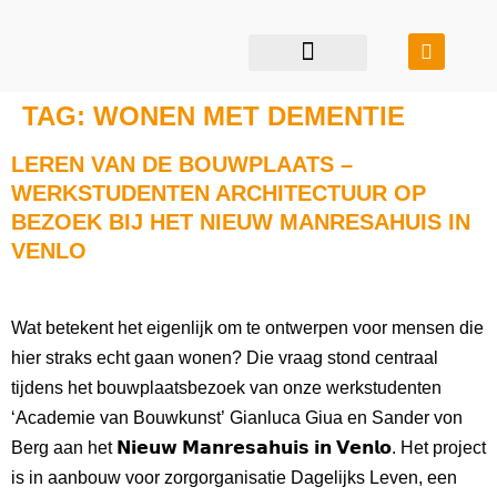
restauratie & transformatie
bouwen in balans
TAG:
WONEN MET DEMENTIE
LEREN VAN DE BOUWPLAATS –
WERKSTUDENTEN ARCHITECTUUR OP
BEZOEK BIJ HET NIEUW MANRESAHUIS IN
VENLO
Wat betekent het eigenlijk om te ontwerpen voor mensen die
hier straks echt gaan wonen? Die vraag stond centraal
tijdens het bouwplaatsbezoek van onze werkstudenten
‘Academie van Bouwkunst’ Gianluca Giua en Sander von
Berg aan het 𝗡𝗶𝗲𝘂𝘄 𝗠𝗮𝗻𝗿𝗲𝘀𝗮𝗵𝘂𝗶𝘀 𝗶𝗻 𝗩𝗲𝗻𝗹𝗼. Het project
is in aanbouw voor zorgorganisatie Dagelijks Leven, een