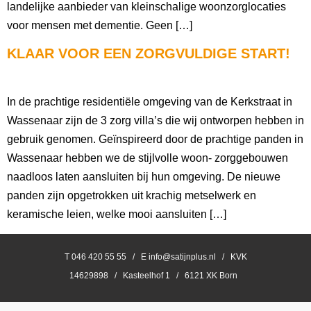
landelijke aanbieder van kleinschalige woonzorglocaties
voor mensen met dementie. Geen […]
KLAAR VOOR EEN ZORGVULDIGE START!
In de prachtige residentiële omgeving van de Kerkstraat in
Wassenaar zijn de 3 zorg villa’s die wij ontworpen hebben in
gebruik genomen. Geïnspireerd door de prachtige panden in
Wassenaar hebben we de stijlvolle woon- zorggebouwen
naadloos laten aansluiten bij hun omgeving. De nieuwe
panden zijn opgetrokken uit krachig metselwerk en
keramische leien, welke mooi aansluiten […]
T 046 420 55 55 / E info@satijnplus.nl / KVK
14629898 / Kasteelhof 1 / 6121 XK Born