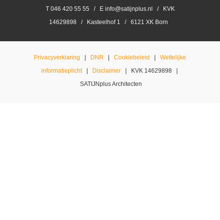
T 046 420 55 55 / E info@satijnplus.nl / KVK
14629898 / Kasteelhof 1 / 6121 XK Born
Privacyverklaring
|
DNR
|
Cookiebeleid
|
Wettelijke
informatieplicht
|
Disclaimer
| KVK 14629898 |
SATIJNplus Architecten