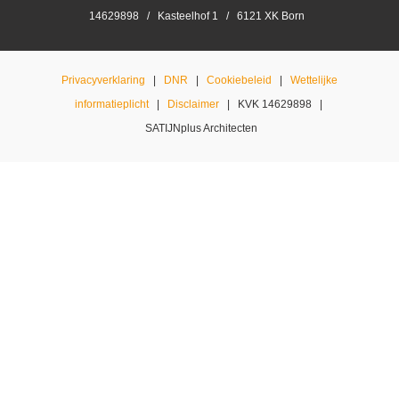
14629898 / Kasteelhof 1 / 6121 XK Born
Privacyverklaring
|
DNR
|
Cookiebeleid
|
Wettelijke
informatieplicht
|
Disclaimer
| KVK 14629898 |
SATIJNplus Architecten