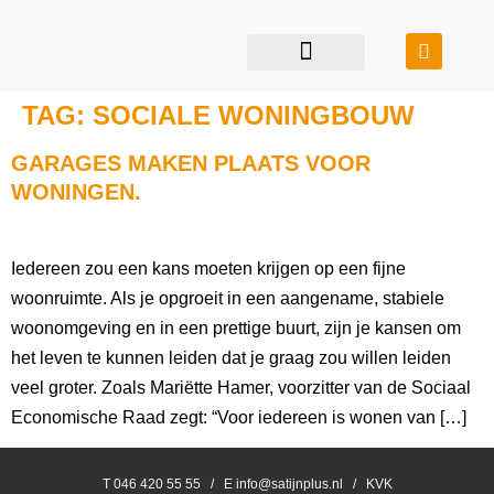
restauratie & transformatie
bouwen in balans
TAG:
SOCIALE WONINGBOUW
GARAGES MAKEN PLAATS VOOR
WONINGEN.
Iedereen zou een kans moeten krijgen op een fijne
woonruimte. Als je opgroeit in een aangename, stabiele
woonomgeving en in een prettige buurt, zijn je kansen om
het leven te kunnen leiden dat je graag zou willen leiden
veel groter. Zoals Mariëtte Hamer, voorzitter van de Sociaal
Economische Raad zegt: “Voor iedereen is wonen van […]
T 046 420 55 55 / E info@satijnplus.nl / KVK