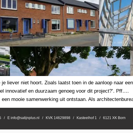
liever niet hoort. Zoals laatst toen in de aanloop naar een
el innovatief en duurzaam genoeg voor dit project?’. Pff….
r is een mooie samenwerking uit ontstaan. Als architectenbur
55 / E info@satijnplus.nl / KVK 14629898 / Kasteelhof 1 / 6121 XK Born