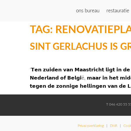
ons bureau
restauratie
TAG:
RENOVATIEPL
SINT GERLACHUS IS G
‘𝗧𝗲𝗻 𝘇𝘂𝗶𝗱𝗲𝗻 𝘃𝗮𝗻 𝗠𝗮𝗮𝘀𝘁𝗿𝗶𝗰𝗵𝘁 𝗹𝗶𝗴𝘁 𝗶𝗻 𝗱
𝗡𝗲𝗱𝗲𝗿𝗹𝗮𝗻𝗱 𝗼𝗳 𝗕𝗲𝗹𝗴𝗶ë, 𝗺𝗮𝗮𝗿 𝗶𝗻 𝗵𝗲𝘁 𝗺𝗶𝗱
𝘁𝗲𝗴𝗲𝗻 𝗱𝗲 𝘇𝗼𝗻𝗻𝗶𝗴𝗲 𝗵𝗲𝗹𝗹𝗶𝗻𝗴𝗲𝗻 𝘃𝗮𝗻 
T 046 420 55 
Privacyverklaring
|
DNR
|
Cook