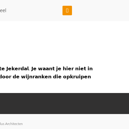
eel
 𝗝𝗲𝗸𝗲𝗿𝗱𝗮𝗹. 𝗝𝗲 𝘄𝗮𝗮𝗻𝘁 𝗷𝗲 𝗵𝗶𝗲𝗿 𝗻𝗶𝗲𝘁 𝗶𝗻
𝗼𝗼𝗿 𝗱𝗲 𝘄𝗶𝗷𝗻𝗿𝗮𝗻𝗸𝗲𝗻 𝗱𝗶𝗲 𝗼𝗽𝗸𝗿𝘂𝗶𝗽𝗲𝗻
s Architecten