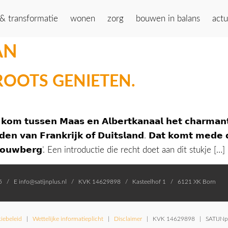
 & transformatie
wonen
zorg
bouwen in balans
actu
AN
ROOTS GENIETEN.
 𝗸𝗼𝗺 𝘁𝘂𝘀𝘀𝗲𝗻 𝗠𝗮𝗮𝘀 𝗲𝗻 𝗔𝗹𝗯𝗲𝗿𝘁𝗸𝗮𝗻𝗮𝗮𝗹 𝗵𝗲𝘁 𝗰𝗵𝗮𝗿𝗺𝗮𝗻𝘁𝗲
𝗱𝗲𝗻 𝘃𝗮𝗻 𝗙𝗿𝗮𝗻𝗸𝗿𝗶𝗷𝗸 𝗼𝗳 𝗗𝘂𝗶𝘁𝘀𝗹𝗮𝗻𝗱. 𝗗𝗮𝘁 𝗸𝗼𝗺𝘁 𝗺𝗲𝗱𝗲 
𝗱𝗲 𝗟𝗼𝘂𝘄𝗯𝗲𝗿𝗴’. Een introductie die recht doet aan dit stukje […]
55 / E info@satijnplus.nl / KVK 14629898 / Kasteelhof 1 / 6121 XK Born
iebeleid
|
Wettelijke informatieplicht
|
Disclaimer
| KVK 14629898 | SATIJNplu