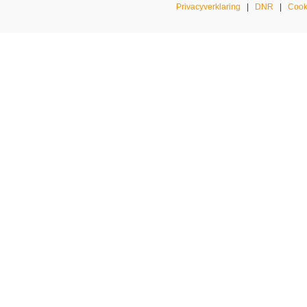
Privacyverklaring
|
DNR
|
Cook