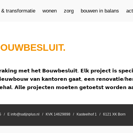
e & transformatie
wonen
zorg
bouwen in balans
ac
BOUWBESLUIT.
𝗮𝗸𝗶𝗻𝗴 𝗺𝗲𝘁 𝗵𝗲𝘁 𝗕𝗼𝘂𝘄𝗯𝗲𝘀𝗹𝘂𝗶𝘁. 𝗘𝗹𝗸 𝗽𝗿𝗼𝗷𝗲𝗰𝘁 𝗶𝘀 𝘀𝗽𝗲𝗰
𝗶𝗲𝘂𝘄𝗯𝗼𝘂𝘄 𝘃𝗮𝗻 𝗸𝗮𝗻𝘁𝗼𝗿𝗲𝗻 𝗴𝗮𝗮𝘁, 𝗲𝗲𝗻 𝗿𝗲𝗻𝗼𝘃𝗮𝘁𝗶𝗲/𝗵
𝘂𝘁𝗶𝗲𝗵𝗮𝗹. 𝗔𝗹𝗹𝗲 𝗽𝗿𝗼𝗷𝗲𝗰𝘁𝗲𝗻 𝗺𝗼𝗲𝘁𝗲𝗻 𝗴𝗲𝘁𝗼𝗲𝘁𝘀𝘁 𝘄𝗼𝗿𝗱
55 / E info@satijnplus.nl / KVK 14629898 / Kasteelhof 1 / 6121 XK Born