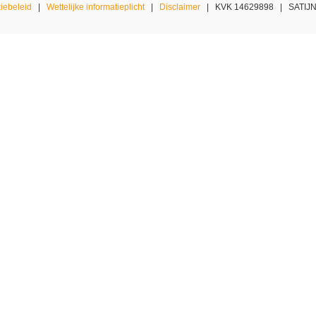
iebeleid
|
Wettelijke informatieplicht
|
Disclaimer
| KVK 14629898 | SATIJNpl