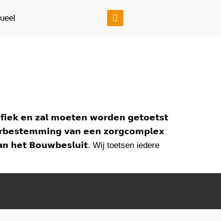
tueel
𝗳𝗶𝗲𝗸 𝗲𝗻 𝘇𝗮𝗹 𝗺𝗼𝗲𝘁𝗲𝗻 𝘄𝗼𝗿𝗱𝗲𝗻 𝗴𝗲𝘁𝗼𝗲𝘁𝘀𝘁
𝗿𝗯𝗲𝘀𝘁𝗲𝗺𝗺𝗶𝗻𝗴 𝘃𝗮𝗻 𝗲𝗲𝗻 𝘇𝗼𝗿𝗴𝗰𝗼𝗺𝗽𝗹𝗲𝘅
𝗻 𝗮𝗮𝗻 𝗵𝗲𝘁 𝗕𝗼𝘂𝘄𝗯𝗲𝘀𝗹𝘂𝗶𝘁. Wij toetsen iedere