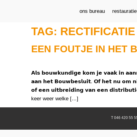
ons bureau
restaurati
TAG:
RECTIFICATIE
EEN FOUTJE IN HET 
𝗔𝗹𝘀 𝗯𝗼𝘂𝘄𝗸𝘂𝗻𝗱𝗶𝗴𝗲 𝗸𝗼𝗺 𝗷𝗲 𝘃𝗮𝗮𝗸 𝗶𝗻 𝗮𝗮𝗻𝗿
𝗮𝗮𝗻 𝗵𝗲𝘁 𝗕𝗼𝘂𝘄𝗯𝗲𝘀𝗹𝘂𝗶𝘁. 𝗢𝗳 𝗵𝗲𝘁 𝗻𝘂 𝗼𝗺 𝗻
𝗼𝗳 𝗲𝗲𝗻 𝘂𝗶𝘁𝗯𝗿𝗲𝗶𝗱𝗶𝗻𝗴 𝘃𝗮𝗻 𝗲𝗲𝗻 𝗱𝗶𝘀𝘁𝗿𝗶𝗯
keer weer welke […]
T 046 420 55 