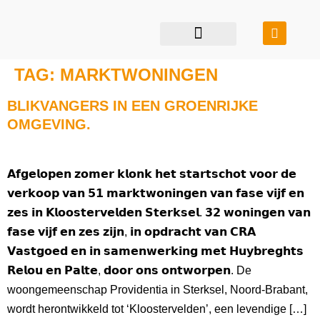
restauratie & transformatie
bouwen in balans
TAG:
MARKTWONINGEN
BLIKVANGERS IN EEN GROENRIJKE
OMGEVING.
𝗔𝗳𝗴𝗲𝗹𝗼𝗽𝗲𝗻 𝘇𝗼𝗺𝗲𝗿 𝗸𝗹𝗼𝗻𝗸 𝗵𝗲𝘁 𝘀𝘁𝗮𝗿𝘁𝘀𝗰𝗵𝗼𝘁 𝘃𝗼𝗼𝗿 𝗱𝗲
𝘃𝗲𝗿𝗸𝗼𝗼𝗽 𝘃𝗮𝗻 𝟱𝟭 𝗺𝗮𝗿𝗸𝘁𝘄𝗼𝗻𝗶𝗻𝗴𝗲𝗻 𝘃𝗮𝗻 𝗳𝗮𝘀𝗲 𝘃𝗶𝗷𝗳 𝗲𝗻
𝘇𝗲𝘀 𝗶𝗻 𝗞𝗹𝗼𝗼𝘀𝘁𝗲𝗿𝘃𝗲𝗹𝗱𝗲𝗻 𝗦𝘁𝗲𝗿𝗸𝘀𝗲𝗹. 𝟯𝟮 𝘄𝗼𝗻𝗶𝗻𝗴𝗲𝗻 𝘃𝗮𝗻
𝗳𝗮𝘀𝗲 𝘃𝗶𝗷𝗳 𝗲𝗻 𝘇𝗲𝘀 𝘇𝗶𝗷𝗻, 𝗶𝗻 𝗼𝗽𝗱𝗿𝗮𝗰𝗵𝘁 𝘃𝗮𝗻 𝗖𝗥𝗔
𝗩𝗮𝘀𝘁𝗴𝗼𝗲𝗱 𝗲𝗻 𝗶𝗻 𝘀𝗮𝗺𝗲𝗻𝘄𝗲𝗿𝗸𝗶𝗻𝗴 𝗺𝗲𝘁 𝗛𝘂𝘆𝗯𝗿𝗲𝗴𝗵𝘁𝘀
𝗥𝗲𝗹𝗼𝘂 𝗲𝗻 𝗣𝗮𝗹𝘁𝗲, 𝗱𝗼𝗼𝗿 𝗼𝗻𝘀 𝗼𝗻𝘁𝘄𝗼𝗿𝗽𝗲𝗻. De
woongemeenschap Providentia in Sterksel, Noord-Brabant,
wordt herontwikkeld tot ‘Kloostervelden’, een levendige […]