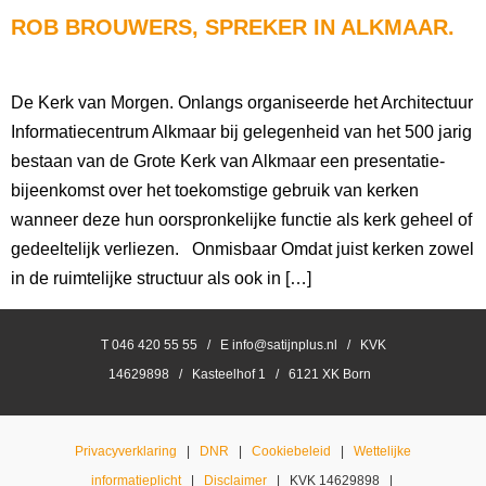
ROB BROUWERS, SPREKER IN ALKMAAR.
De Kerk van Morgen. Onlangs organiseerde het Architectuur
Informatiecentrum Alkmaar bij gelegenheid van het 500 jarig
bestaan van de Grote Kerk van Alkmaar een presentatie-
bijeenkomst over het toekomstige gebruik van kerken
wanneer deze hun oorspronkelijke functie als kerk geheel of
gedeeltelijk verliezen. Onmisbaar Omdat juist kerken zowel
in de ruimtelijke structuur als ook in […]
T 046 420 55 55 / E info@satijnplus.nl / KVK
14629898 / Kasteelhof 1 / 6121 XK Born
Privacyverklaring
|
DNR
|
Cookiebeleid
|
Wettelijke
informatieplicht
|
Disclaimer
| KVK 14629898 |