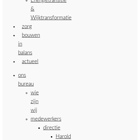
Energietransitie
&
Wijktransformatie
zorg
bouwen
in
balans
actueel
ons
bureau
wie
zijn
wij
medewerkers
directie
Harold