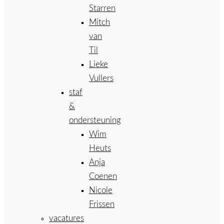
Starren
Mitch
van
Til
Lieke
Vullers
staf
&
ondersteuning
Wim
Heuts
Anja
Coenen
Nicole
Frissen
vacatures