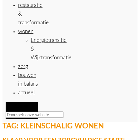
restauratie
&
transformatie
wonen
Energietransitie
&
Wijktransformatie
zorg
bouwen
in balans
actueel
Zoeken
TAG:
KLEINSCHALIG WONEN