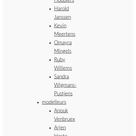
Houbiers
Harold
Janssen
Kevin
Meertens
Omayra
Mingels
Ruby
Willems
Sandra
Wigmans-
Pustjens
modelleurs
Anouk
Venbruex
Arjen