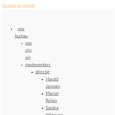
Ga naar de inhoud
ons
bureau
wie
zijn
wij
medewerkers
directie
Harold
Janssen
Marcel
Roijen
Sandra