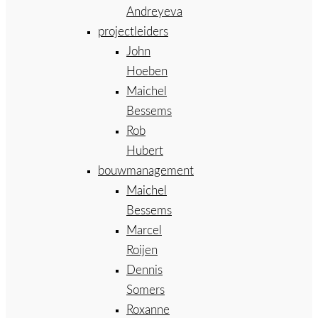
Andreyeva
projectleiders
John
Hoeben
Maichel
Bessems
Rob
Hubert
bouwmanagement
Maichel
Bessems
Marcel
Roijen
Dennis
Somers
Roxanne