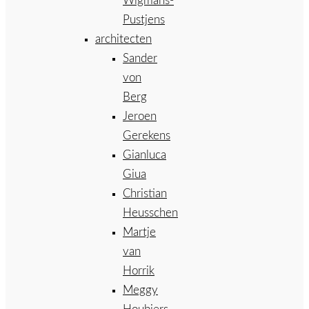
Wigmans-
Pustjens
architecten
Sander
von
Berg
Jeroen
Gerekens
Gianluca
Giua
Christian
Heusschen
Martje
van
Horrik
Meggy