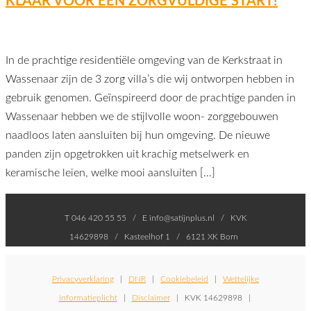
KLAAR VOOR EEN ZORGVULDIGE START!
In de prachtige residentiële omgeving van de Kerkstraat in
Wassenaar zijn de 3 zorg villa’s die wij ontworpen hebben in
gebruik genomen. Geïnspireerd door de prachtige panden in
Wassenaar hebben we de stijlvolle woon- zorggebouwen
naadloos laten aansluiten bij hun omgeving. De nieuwe
panden zijn opgetrokken uit krachig metselwerk en
keramische leien, welke mooi aansluiten […]
T 046 420 55 55 / E info@satijnplus.nl / KVK
14629898 / Kasteelhof 1 / 6121 XK Born
Privacyverklaring
|
DNR
|
Cookiebeleid
|
Wettelijke
informatieplicht
|
Disclaimer
| KVK 14629898 |