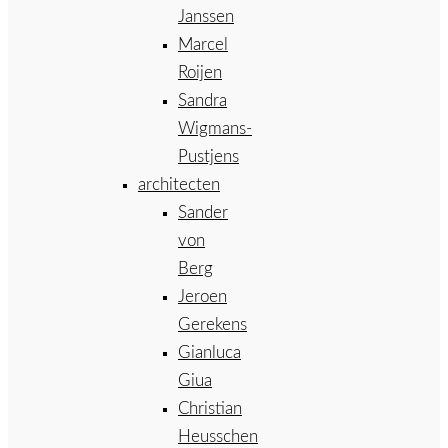
Janssen
Marcel
Roijen
Sandra
Wigmans-
Pustjens
architecten
Sander
von
Berg
Jeroen
Gerekens
Gianluca
Giua
Christian
Heusschen