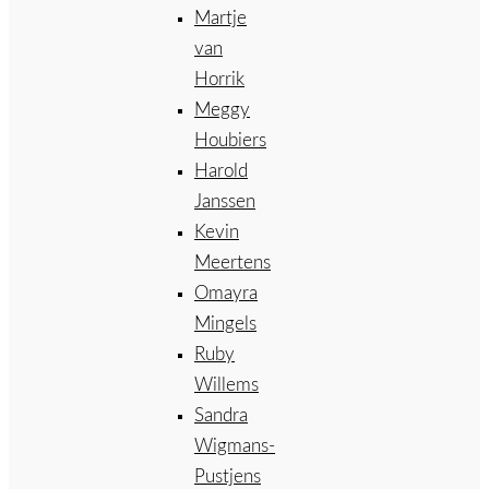
Martje
van
Horrik
Meggy
Houbiers
Harold
Janssen
Kevin
Meertens
Omayra
Mingels
Ruby
Willems
Sandra
Wigmans-
Pustjens