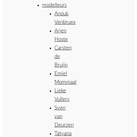
modelleurs
Anouk
Venbruex
Arjen
Hoste
Carsten
de
Bruijn
Emiel
Mommaal
Lieke
Vullers
Sven
van
Deurzen
Tatyana