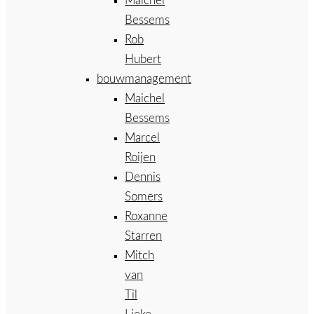
Maichel
Bessems
Rob
Hubert
bouwmanagement
Maichel
Bessems
Marcel
Roijen
Dennis
Somers
Roxanne
Starren
Mitch
van
Til