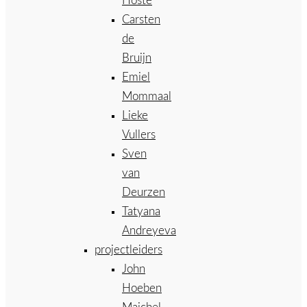
Hoste
Carsten
de
Bruijn
Emiel
Mommaal
Lieke
Vullers
Sven
van
Deurzen
Tatyana
Andreyeva
projectleiders
John
Hoeben