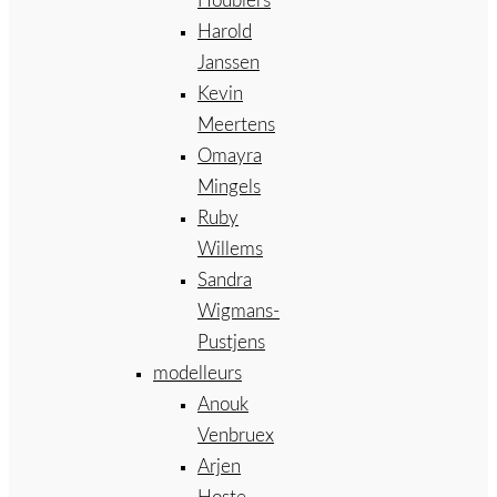
Houbiers
Harold
Janssen
Kevin
Meertens
Omayra
Mingels
Ruby
Willems
Sandra
Wigmans-
Pustjens
modelleurs
Anouk
Venbruex
Arjen