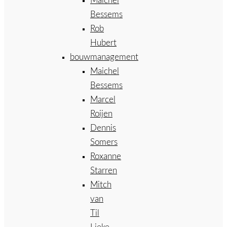
Maichel
Bessems
Rob
Hubert
bouwmanagement
Maichel
Bessems
Marcel
Roijen
Dennis
Somers
Roxanne
Starren
Mitch
van
Til