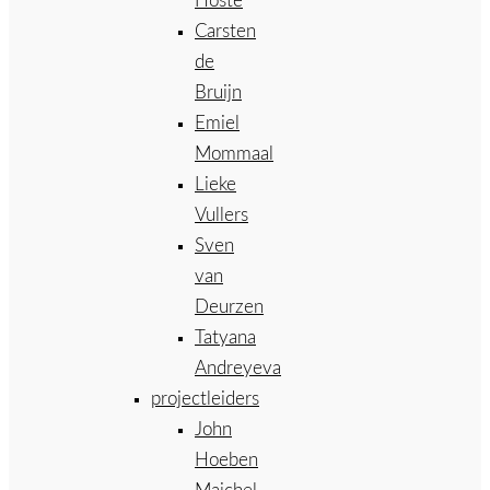
Hoste
Carsten
de
Bruijn
Emiel
Mommaal
Lieke
Vullers
Sven
van
Deurzen
Tatyana
Andreyeva
projectleiders
John
Hoeben