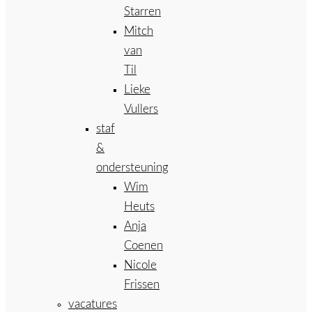
Starren
Mitch
van
Til
Lieke
Vullers
staf
&
ondersteuning
Wim
Heuts
Anja
Coenen
Nicole
Frissen
vacatures