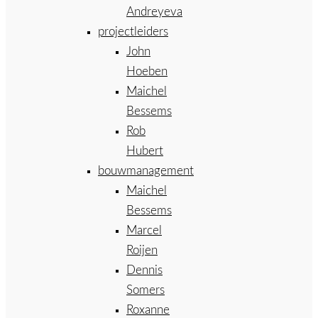
Andreyeva
projectleiders
John
Hoeben
Maichel
Bessems
Rob
Hubert
bouwmanagement
Maichel
Bessems
Marcel
Roijen
Dennis
Somers
Roxanne