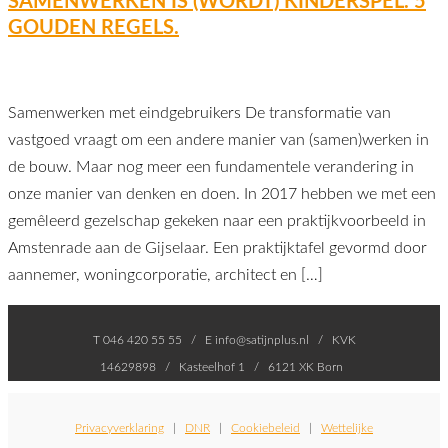
SAMENWERKEN IS (WORDT) KINDERSPEL. 5
GOUDEN REGELS.
Samenwerken met eindgebruikers De transformatie van
vastgoed vraagt om een andere manier van (samen)werken in
de bouw. Maar nog meer een fundamentele verandering in
onze manier van denken en doen. In 2017 hebben we met een
gemêleerd gezelschap gekeken naar een praktijkvoorbeeld in
Amstenrade aan de Gijselaar. Een praktijktafel gevormd door
aannemer, woningcorporatie, architect en […]
T 046 420 55 55 / E info@satijnplus.nl / KVK
14629898 / Kasteelhof 1 / 6121 XK Born
Privacyverklaring
|
DNR
|
Cookiebeleid
|
Wettelijke