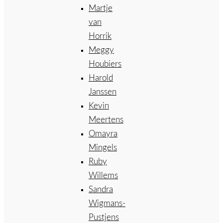
Martje
van
Horrik
Meggy
Houbiers
Harold
Janssen
Kevin
Meertens
Omayra
Mingels
Ruby
Willems
Sandra
Wigmans-
Pustjens