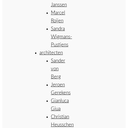
Janssen
Marcel
Roijen
Sandra
Wigmans-
Pustjens
architecten
Sander
von
Berg
Jeroen
Gerekens
Gianluca
Giua
Christian
Heusschen