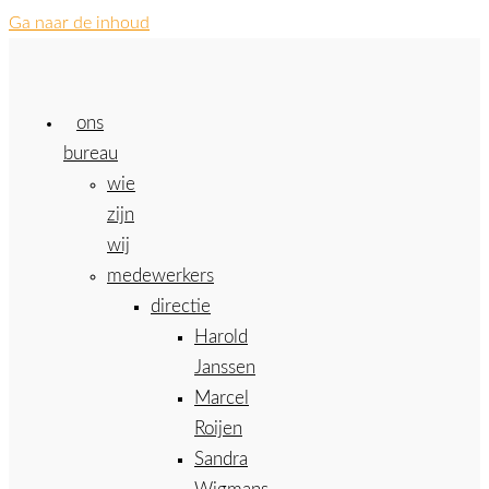
Ga naar de inhoud
ons
bureau
wie
zijn
wij
medewerkers
directie
Harold
Janssen
Marcel
Roijen
Sandra