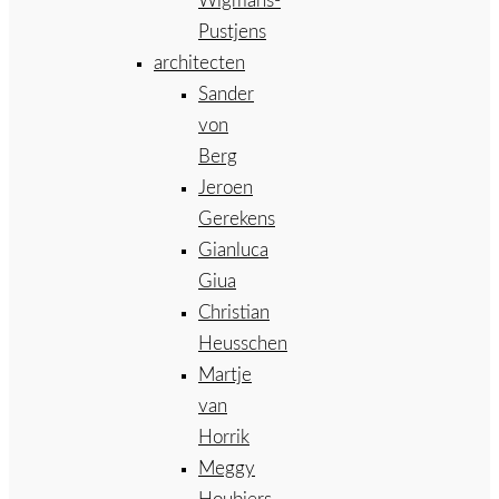
Wigmans-
Pustjens
architecten
Sander
von
Berg
Jeroen
Gerekens
Gianluca
Giua
Christian
Heusschen
Martje
van
Horrik
Meggy