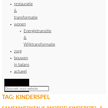
restauratie
&
transformatie
wonen
Energietransitie
&
Wijktransformatie
zorg
bouwen
in balans
actueel
Zoeken
TAG:
KINDERSPEL