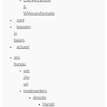
Energietransitie
&
Wijktransformatie
zorg
bouwen
in
balans
actueel
ons
bureau
wie
zijn
wij
medewerkers
directie
Harold