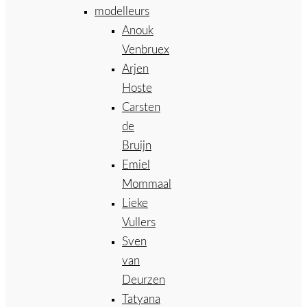
modelleurs
Anouk
Venbruex
Arjen
Hoste
Carsten
de
Bruijn
Emiel
Mommaal
Lieke
Vullers
Sven
van
Deurzen
Tatyana