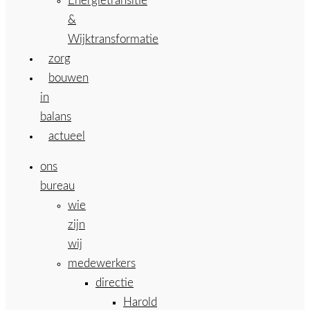
Energietransitie
&
Wijktransformatie
zorg
bouwen
in
balans
actueel
ons
bureau
wie
zijn
wij
medewerkers
directie
Harold