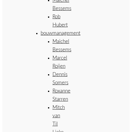
Maichel
Bessems
Rob
Hubert
bouwmanagement
Maichel
Bessems
Marcel
Roijen
Dennis
Somers
Roxanne
Starren
Mitch
van
Til