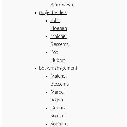
Andreyeva
projectleiders
John
Hoeben
Maichel
Bessems
Rob
Hubert
bouwmanagement
Maichel
Bessems
Marcel
Roijen
Dennis
Somers
Roxanne