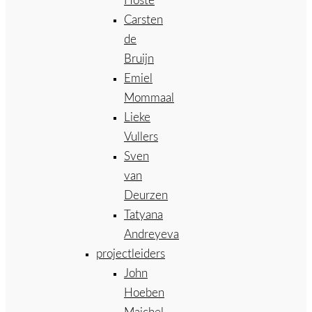
Hoste
Carsten
de
Bruijn
Emiel
Mommaal
Lieke
Vullers
Sven
van
Deurzen
Tatyana
Andreyeva
projectleiders
John
Hoeben