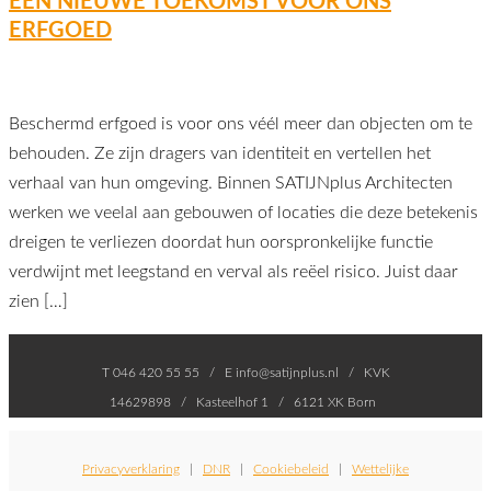
EEN NIEUWE TOEKOMST VOOR ONS
ERFGOED
Beschermd erfgoed is voor ons véél meer dan objecten om te
behouden. Ze zijn dragers van identiteit en vertellen het
verhaal van hun omgeving. Binnen SATIJNplus Architecten
werken we veelal aan gebouwen of locaties die deze betekenis
dreigen te verliezen doordat hun oorspronkelijke functie
verdwijnt met leegstand en verval als reëel risico. Juist daar
zien […]
T 046 420 55 55 / E info@satijnplus.nl / KVK
14629898 / Kasteelhof 1 / 6121 XK Born
Privacyverklaring
|
DNR
|
Cookiebeleid
|
Wettelijke