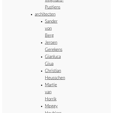
Wigmans-
Pustjens
architecten
Sander
von
Berg
Jeroen
Gerekens
Gianluca
Giua
Christian
Heusschen
Martje
van
Horrik
Meggy