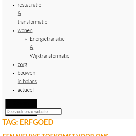
restauratie
&
transformatie
wonen
Energietransitie
&
Wijktransformatie
zorg
bouwen
in balans
actueel
Zoeken
TAG:
ERFGOED