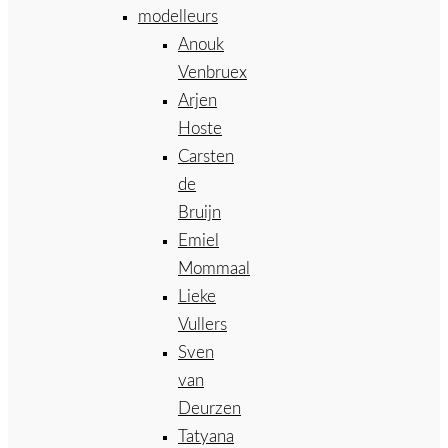
modelleurs
Anouk
Venbruex
Arjen
Hoste
Carsten
de
Bruijn
Emiel
Mommaal
Lieke
Vullers
Sven
van
Deurzen
Tatyana