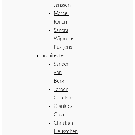
Janssen
Marcel
Roijen
Sandra
Wigmans-
Pustjens
architecten
Sander
von
Berg
Jeroen
Gerekens
Gianluca
Giua
Christian
Heusschen