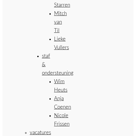
Starren
Mitch
van
Til
Lieke
Vullers
staf
&
ondersteuning
Wim
Heuts
Anja
Coenen
Nicole
Frissen
vacatures