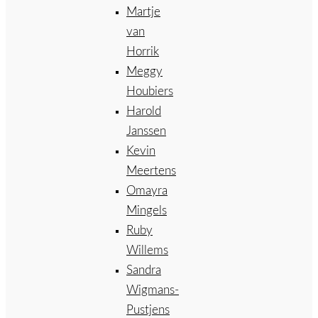
Martje
van
Horrik
Meggy
Houbiers
Harold
Janssen
Kevin
Meertens
Omayra
Mingels
Ruby
Willems
Sandra
Wigmans-
Pustjens