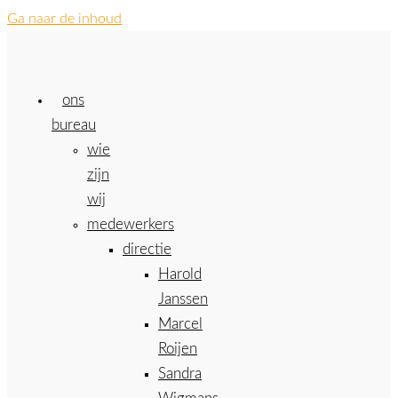
Ga naar de inhoud
ons
bureau
wie
zijn
wij
medewerkers
directie
Harold
Janssen
Marcel
Roijen
Sandra