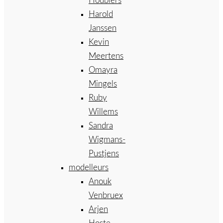
Houbiers
Harold
Janssen
Kevin
Meertens
Omayra
Mingels
Ruby
Willems
Sandra
Wigmans-
Pustjens
modelleurs
Anouk
Venbruex
Arjen