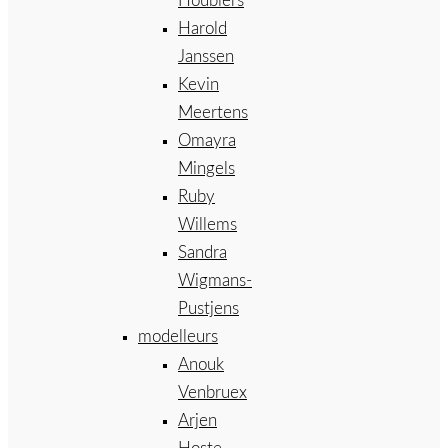
Houbiers
Harold
Janssen
Kevin
Meertens
Omayra
Mingels
Ruby
Willems
Sandra
Wigmans-
Pustjens
modelleurs
Anouk
Venbruex
Arjen