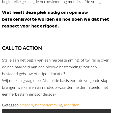
begint elke geslaagde herbestemming met dezelfde vraag:
𝗪𝗮𝘁 𝗵𝗲𝗲𝗳𝘁 𝗱𝗲𝘇𝗲 𝗽𝗹𝗲𝗸 𝗻𝗼𝗱𝗶𝗴 𝗼𝗺 𝗼𝗽𝗻𝗶𝗲𝘂𝘄
𝗯𝗲𝘁𝗲𝗸𝗲𝗻𝗶𝘀𝘃𝗼𝗹 𝘁𝗲 𝘄𝗼𝗿𝗱𝗲𝗻 𝗲𝗻 𝗵𝗼𝗲 𝗱𝗼𝗲𝗻 𝘄𝗲 𝗱𝗮𝘁 𝗺𝗲𝘁
𝗿𝗲𝘀𝗽𝗲𝗰𝘁 𝘃𝗼𝗼𝗿 𝗵𝗲𝘁 𝗲𝗿𝗳𝗴𝗼𝗲𝗱?
CALL TO ACTION
Sta je aan het begin van een herbestemming, of twijfel je over
de haalbaarheid van een nieuwe bestemming voor een
bestaand gebouw of erfgoedlocatie?
Wij denken graag mee. Als solide basis voor de volgende stap,
brengen we kansen en randvoorwaarden helder in beeld met
een herbestemmingsonderzoek.
Getagged
erfgoed
,
herbestemming
,
identiteit