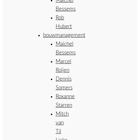
Maichel
Bessems
Rob
Hubert
bouwmanagement
Maichel
Bessems
Marcel
Roijen
Dennis
Somers
Roxanne
Starren
Mitch
van
Til