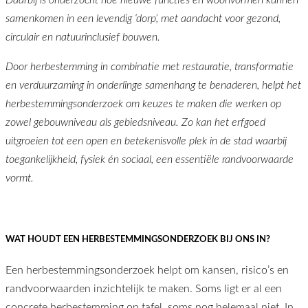
Daarbij is onderzocht hoe nieuwe functies en woonvormen kunnen
samenkomen in een levendig ‘dorp’, met aandacht voor gezond,
circulair en natuurinclusief bouwen.
Door herbestemming in combinatie met restauratie, transformatie
en verduurzaming in onderlinge samenhang te benaderen, helpt het
herbestemmingsonderzoek om keuzes te maken die werken op
zowel gebouwniveau als gebiedsniveau. Zo kan het erfgoed
uitgroeien tot een open en betekenisvolle plek in de stad waarbij
toegankelijkheid, fysiek én sociaal, een essentiële randvoorwaarde
vormt.
WAT HOUDT EEN HERBESTEMMINGSONDERZOEK BIJ ONS IN?
Een herbestemmingsonderzoek helpt om kansen, risico’s en
randvoorwaarden inzichtelijk te maken. Soms ligt er al een
concrete herbestemming op tafel, soms nog helemaal niet. In