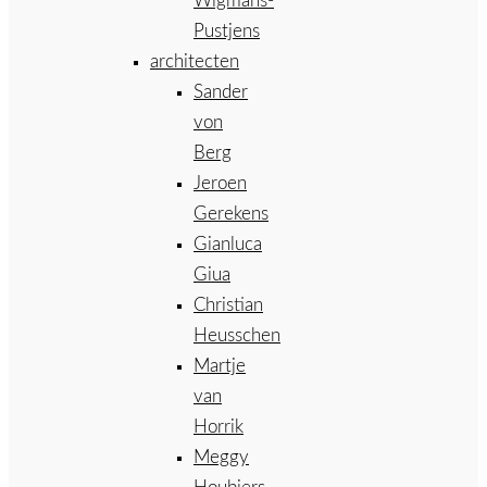
Wigmans-
Pustjens
architecten
Sander
von
Berg
Jeroen
Gerekens
Gianluca
Giua
Christian
Heusschen
Martje
van
Horrik
Meggy