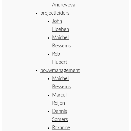
Andreyeva
projectleiders
John
Hoeben
Maichel
Bessems
Rob
Hubert
bouwmanagement
Maichel
Bessems
Marcel
Roijen
Dennis
Somers
Roxanne