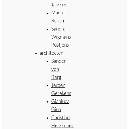
Janssen
Marcel
Roijen
Sandra
Wigmans-
Pustjens
architecten
Sander
von
Berg
Jeroen
Gerekens
Gianluca
Giua
Christian
Heusschen