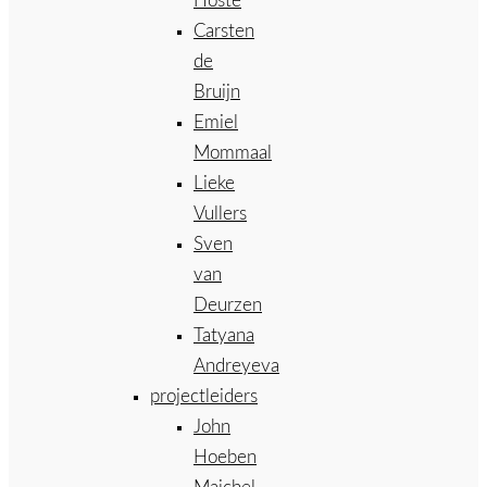
Hoste
Carsten
de
Bruijn
Emiel
Mommaal
Lieke
Vullers
Sven
van
Deurzen
Tatyana
Andreyeva
projectleiders
John
Hoeben