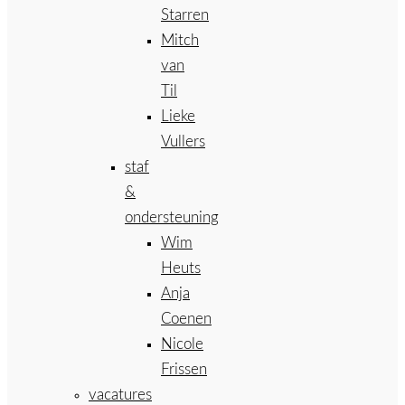
Starren
Mitch
van
Til
Lieke
Vullers
staf
&
ondersteuning
Wim
Heuts
Anja
Coenen
Nicole
Frissen
vacatures