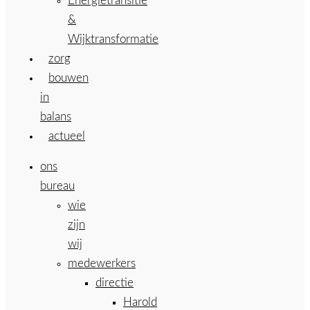
Energietransitie
&
Wijktransformatie
zorg
bouwen
in
balans
actueel
ons
bureau
wie
zijn
wij
medewerkers
directie
Harold