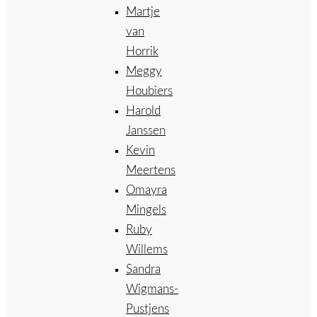
Martje
van
Horrik
Meggy
Houbiers
Harold
Janssen
Kevin
Meertens
Omayra
Mingels
Ruby
Willems
Sandra
Wigmans-
Pustjens