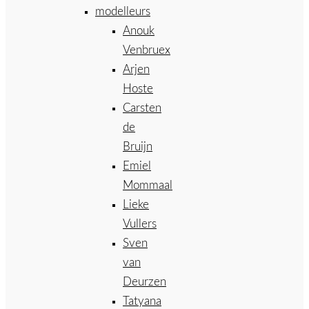
modelleurs
Anouk
Venbruex
Arjen
Hoste
Carsten
de
Bruijn
Emiel
Mommaal
Lieke
Vullers
Sven
van
Deurzen
Tatyana