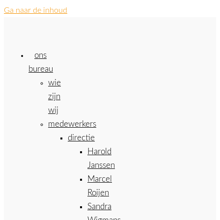
Ga naar de inhoud
ons
bureau
wie
zijn
wij
medewerkers
directie
Harold
Janssen
Marcel
Roijen
Sandra