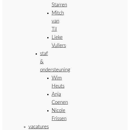
Starren
Mitch
van
Til
Lieke
Vullers
staf
&
ondersteuning
Wim
Heuts
Anja
Coenen
Nicole
Frissen
vacatures