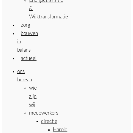
Energietransitie
&
Wijktransformatie
zorg
bouwen
in
balans
actueel
ons
bureau
wie
zijn
wij
medewerkers
directie
Harold