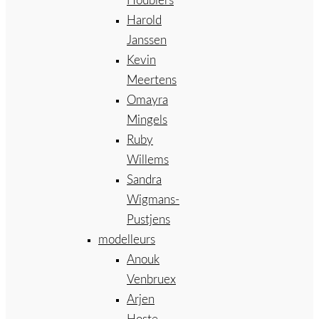
Houbiers
Harold
Janssen
Kevin
Meertens
Omayra
Mingels
Ruby
Willems
Sandra
Wigmans-
Pustjens
modelleurs
Anouk
Venbruex
Arjen