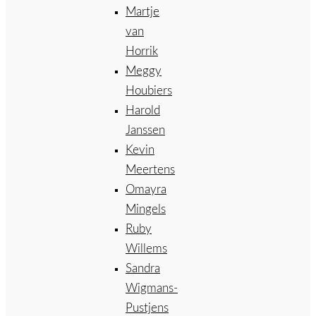
Martje
van
Horrik
Meggy
Houbiers
Harold
Janssen
Kevin
Meertens
Omayra
Mingels
Ruby
Willems
Sandra
Wigmans-
Pustjens