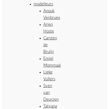
modelleurs
Anouk
Venbruex
Arjen
Hoste
Carsten
de
Bruijn
Emiel
Mommaal
Lieke
Vullers
Sven
van
Deurzen
Tatyana