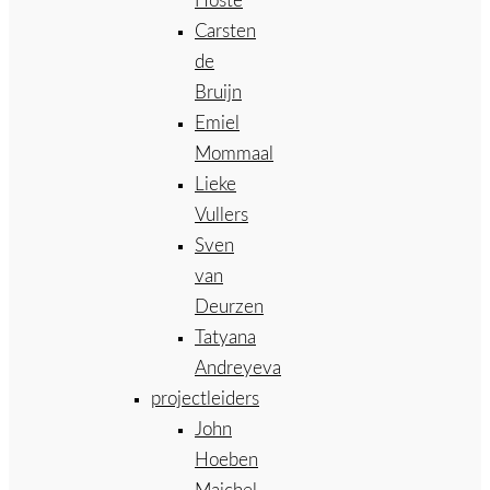
Hoste
Carsten
de
Bruijn
Emiel
Mommaal
Lieke
Vullers
Sven
van
Deurzen
Tatyana
Andreyeva
projectleiders
John
Hoeben