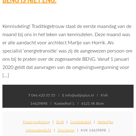
BENG IS NIET ENG.
Kennisdeling! Traditiegetrouw staat de eerste maandag van de
maand bij ons in het teken van kennisdelen. Deze maand was
er alle aandacht voor architect Martje van Horrik. Als
specialist ‘energietransitie’ was zij de aangewezen persoon om
ons bij te praten over de zogenaamde BENG. Vanaf 1 januari
2020 geldt dat aanvragen van de omgevingsvergunning voor
[…]
T 046 420 55 55 / E info@satijnplus.nl / KVK
14629898 / Kasteelhof 1 / 6121 XK Born
Privacyverklaring
|
DNR
|
Cookiebeleid
|
Wettelijke
informatieplicht
|
Disclaimer
| KVK 14629898 |