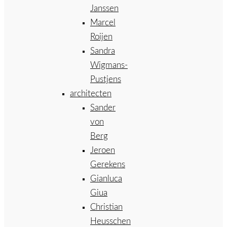
Janssen
Marcel
Roijen
Sandra
Wigmans-
Pustjens
architecten
Sander
von
Berg
Jeroen
Gerekens
Gianluca
Giua
Christian
Heusschen