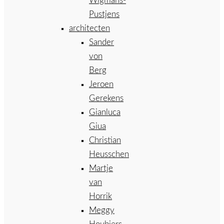
Wigmans-
Pustjens
architecten
Sander
von
Berg
Jeroen
Gerekens
Gianluca
Giua
Christian
Heusschen
Martje
van
Horrik
Meggy