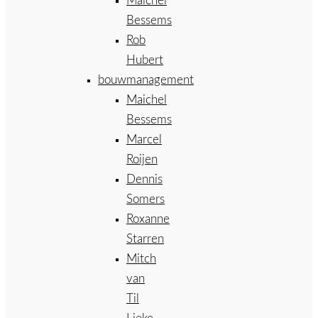
Maichel
Bessems
Rob
Hubert
bouwmanagement
Maichel
Bessems
Marcel
Roijen
Dennis
Somers
Roxanne
Starren
Mitch
van
Til