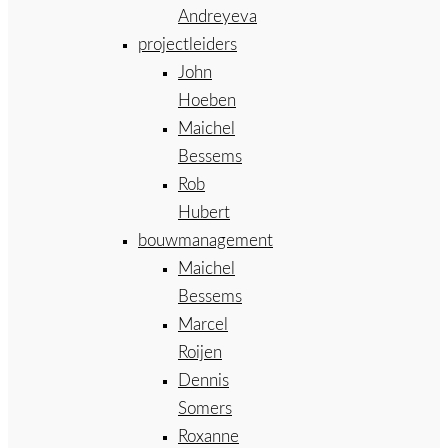
Andreyeva
projectleiders
John
Hoeben
Maichel
Bessems
Rob
Hubert
bouwmanagement
Maichel
Bessems
Marcel
Roijen
Dennis
Somers
Roxanne