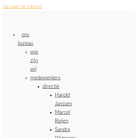
Ga naar de inhoud
ons
bureau
wie
zijn
wij
medewerkers
directie
Harold
Janssen
Marcel
Roijen
Sandra