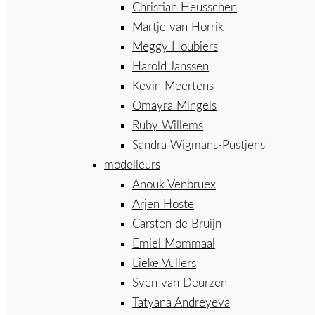
Christian Heusschen
Martje van Horrik
Meggy Houbiers
Harold Janssen
Kevin Meertens
Omayra Mingels
Ruby Willems
Sandra Wigmans-Pustjens
modelleurs
Anouk Venbruex
Arjen Hoste
Carsten de Bruijn
Emiel Mommaal
Lieke Vullers
Sven van Deurzen
Tatyana Andreyeva