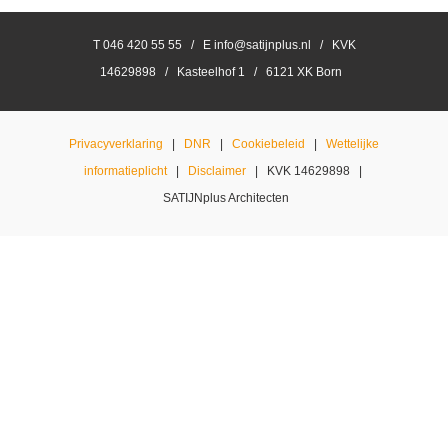
T 046 420 55 55 / E info@satijnplus.nl / KVK
14629898 / Kasteelhof 1 / 6121 XK Born
Privacyverklaring
|
DNR
|
Cookiebeleid
|
Wettelijke
informatieplicht
|
Disclaimer
| KVK 14629898 |
SATIJNplus Architecten