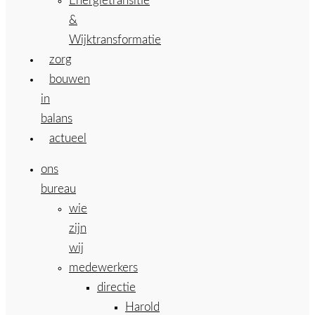
Energietransitie
&
Wijktransformatie
zorg
bouwen
in
balans
actueel
ons
bureau
wie
zijn
wij
medewerkers
directie
Harold