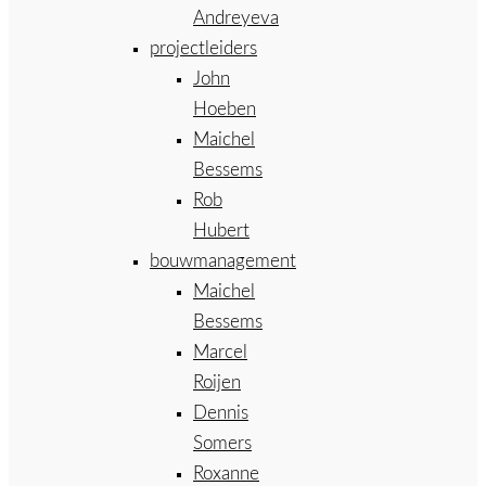
Andreyeva
projectleiders
John
Hoeben
Maichel
Bessems
Rob
Hubert
bouwmanagement
Maichel
Bessems
Marcel
Roijen
Dennis
Somers
Roxanne