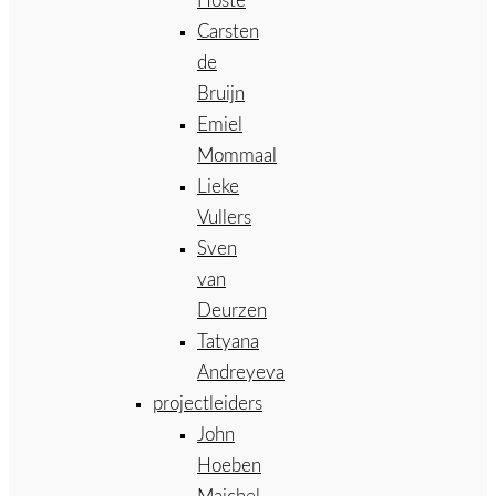
Hoste
Carsten
de
Bruijn
Emiel
Mommaal
Lieke
Vullers
Sven
van
Deurzen
Tatyana
Andreyeva
projectleiders
John
Hoeben