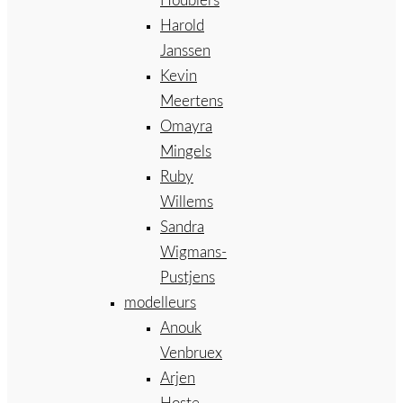
Houbiers
Harold
Janssen
Kevin
Meertens
Omayra
Mingels
Ruby
Willems
Sandra
Wigmans-
Pustjens
modelleurs
Anouk
Venbruex
Arjen