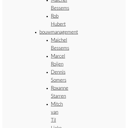
Maichel
Bessems
Rob
Hubert
bouwmanagement
Maichel
Bessems
Marcel
Roijen
Dennis
Somers
Roxanne
Starren
Mitch
van
Til