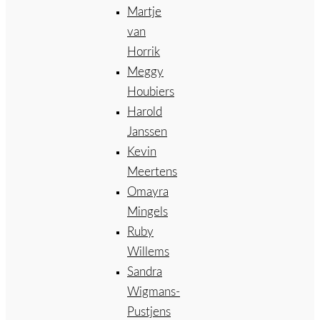
Martje
van
Horrik
Meggy
Houbiers
Harold
Janssen
Kevin
Meertens
Omayra
Mingels
Ruby
Willems
Sandra
Wigmans-
Pustjens