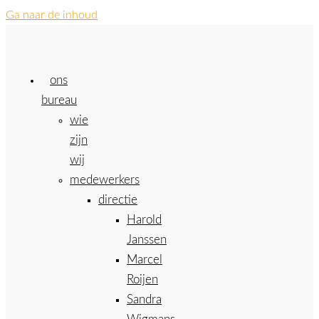
Ga naar de inhoud
ons
bureau
wie
zijn
wij
medewerkers
directie
Harold
Janssen
Marcel
Roijen
Sandra