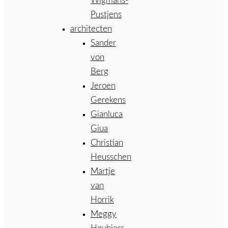
Wigmans-
Pustjens
architecten
Sander
von
Berg
Jeroen
Gerekens
Gianluca
Giua
Christian
Heusschen
Martje
van
Horrik
Meggy