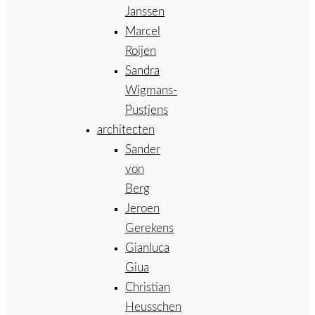
Janssen
Marcel
Roijen
Sandra
Wigmans-
Pustjens
architecten
Sander
von
Berg
Jeroen
Gerekens
Gianluca
Giua
Christian
Heusschen