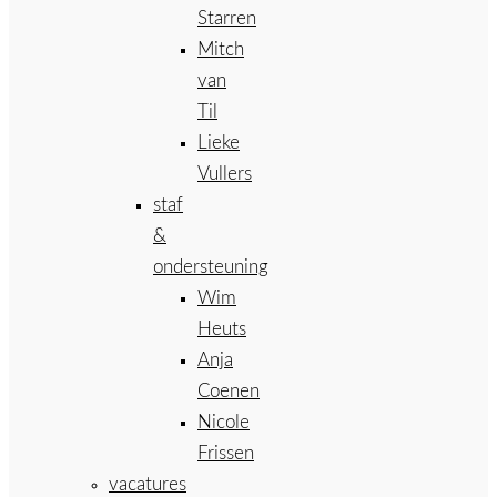
Starren
Mitch
van
Til
Lieke
Vullers
staf
&
ondersteuning
Wim
Heuts
Anja
Coenen
Nicole
Frissen
vacatures