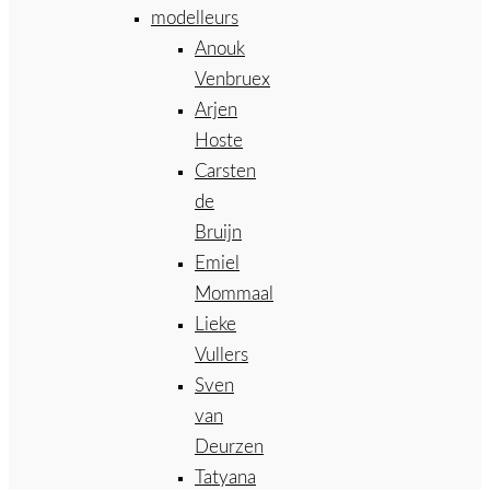
modelleurs
Anouk
Venbruex
Arjen
Hoste
Carsten
de
Bruijn
Emiel
Mommaal
Lieke
Vullers
Sven
van
Deurzen
Tatyana