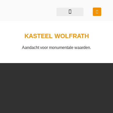
restauratie & transformatie
bouwen in balans
KASTEEL WOLFRATH
Aandacht voor monumentale waarden.