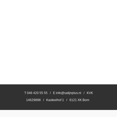
T 046 420 55 55 / E info@satijnplus.nl / KVK
14629898 / Kasteelhof 1 / 6121 XK Born