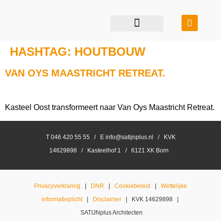
restauratie & transformatie
bouwen in balans
HASHTAG:
HOUTBOUW
VAN OYS MAASTRICHT RETREAT.
Kasteel Oost transformeert naar Van Oys Maastricht Retreat.
T 046 420 55 55 / E info@satijnplus.nl / KVK
14629898 / Kasteelhof 1 / 6121 XK Born
Privacyverklaring
|
DNR
|
Cookiebeleid
|
Wettelijke
informatieplicht
|
Disclaimer
| KVK 14629898 |
SATIJNplus Architecten