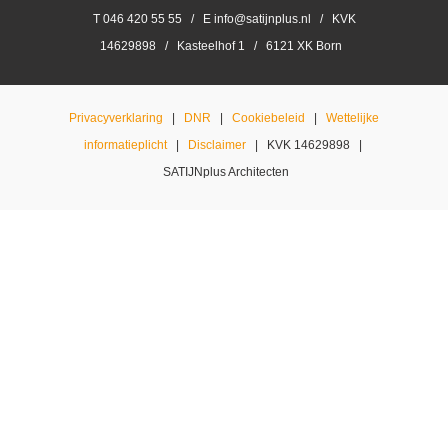
T 046 420 55 55 / E info@satijnplus.nl / KVK
14629898 / Kasteelhof 1 / 6121 XK Born
Privacyverklaring
|
DNR
|
Cookiebeleid
|
Wettelijke
informatieplicht
|
Disclaimer
| KVK 14629898 |
SATIJNplus Architecten