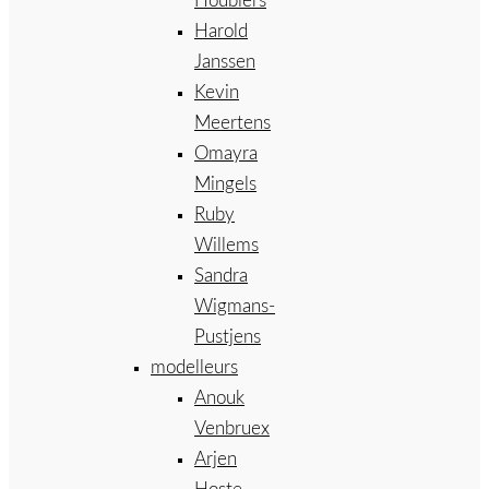
Houbiers
Harold
Janssen
Kevin
Meertens
Omayra
Mingels
Ruby
Willems
Sandra
Wigmans-
Pustjens
modelleurs
Anouk
Venbruex
Arjen