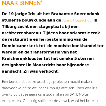
NAAR BINNEN’
𝗗𝗲 𝟭𝟵-𝗷𝗮𝗿𝗶𝗴𝗲 𝗜𝗿𝗶𝘀 𝘂𝗶𝘁 𝗵𝗲𝘁 𝗕𝗿𝗮𝗯𝗮𝗻𝘁𝘀𝗲 𝗦𝗼𝗲𝗿𝗲𝗻𝗱𝗼𝗻𝗸,
𝘀𝘁𝘂𝗱𝗲𝗻𝘁𝗲 𝗯𝗼𝘂𝘄𝗸𝘂𝗻𝗱𝗲 𝗮𝗮𝗻 𝗱𝗲
Avans Hogeschool
𝗶𝗻
𝗧𝗶𝗹𝗯𝘂𝗿𝗴 𝘇𝗼𝗰𝗵𝘁 𝗲𝗲𝗻 𝘀𝘁𝗮𝗴𝗲𝗽𝗹𝗮𝗮𝘁𝘀 𝗯𝗶𝗷 𝗲𝗲𝗻
𝗮𝗿𝗰𝗵𝗶𝘁𝗲𝗰𝘁𝗲𝗻𝗯𝘂𝗿𝗲𝗮𝘂. 𝗧𝗶𝗷𝗱𝗲𝗻𝘀 𝗵𝗮𝗮𝗿 𝗼𝗿𝗶ë𝗻𝘁𝗮𝘁𝗶𝗲 𝘁𝗿𝗼𝗸
𝗱𝗲 𝗿𝗲𝘀𝘁𝗮𝘂𝗿𝗮𝘁𝗶𝗲 𝗲𝗻 𝗵𝗲𝗿𝗯𝗲𝘀𝘁𝗲𝗺𝗺𝗶𝗻𝗴 𝘃𝗮𝗻 𝗱𝗲
𝗗𝗼𝗺𝗶𝗻𝗶𝗰𝗮𝗻𝗲𝗿𝗸𝗲𝗿𝗸 𝘁𝗼𝘁 ‘𝗱𝗲 𝗺𝗼𝗼𝗶𝘀𝘁𝗲 𝗯𝗼𝗲𝗸𝗵𝗮𝗻𝗱𝗲𝗹 𝘁𝗲𝗿
𝘄𝗲𝗿𝗲𝗹𝗱’ 𝗲𝗻 𝗱𝗲 𝘁𝗿𝗮𝗻𝘀𝗳𝗼𝗿𝗺𝗮𝘁𝗶𝗲 𝘃𝗮𝗻 𝗵𝗲𝘁
𝗞𝗿𝘂𝗶𝘀𝗵𝗲𝗿𝗲𝗻𝗸𝗹𝗼𝗼𝘀𝘁𝗲𝗿 𝘁𝗼𝘁 𝗵𝗲𝘁 𝘂𝗻𝗶𝗲𝗸𝗲 𝟱 𝘀𝘁𝗲𝗿𝗿𝗲𝗻
𝗱𝗲𝘀𝗶𝗴𝗻𝗵𝗼𝘁𝗲𝗹 𝗶𝗻 𝗠𝗮𝗮𝘀𝘁𝗿𝗶𝗰𝗵𝘁 𝗵𝗮𝗮𝗿 𝗯𝗶𝗷𝘇𝗼𝗻𝗱𝗲𝗿𝗲
𝗮𝗮𝗻𝗱𝗮𝗰𝗵𝘁. 𝗭𝗶𝗷 𝘄𝗮𝘀 𝘃𝗲𝗿𝗸𝗼𝗰𝗵𝘁.
Een bureau dat zulke prachtige projecten mocht maken,
daarvoor wilde ze wel naar Limburg afreizen. Toch was Iris
overtuigd dat ze geen kans zou maken bij SATIJNplus
Architecten. Gelukkig solliciteerde ze wel, want het bureau