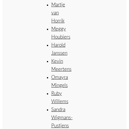
Martje
van
Horrik
Meggy
Houbiers
Harold
Janssen
Kevin
Meertens
Omayra
Mingels
Ruby
Willems
Sandra
Wigmans-
Pustjens