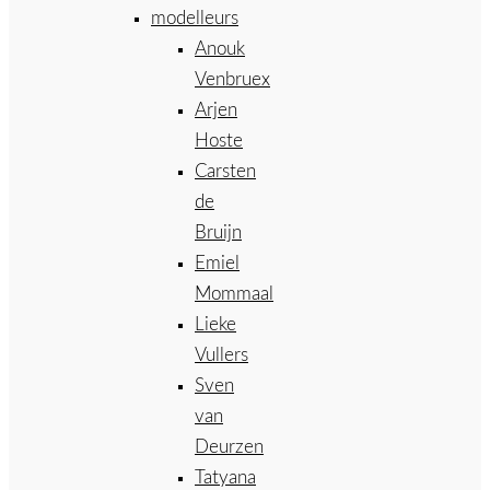
modelleurs
Anouk
Venbruex
Arjen
Hoste
Carsten
de
Bruijn
Emiel
Mommaal
Lieke
Vullers
Sven
van
Deurzen
Tatyana