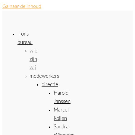
Ga naar de inhoud
ons
bureau
wie
zijn
wij
medewerkers
directie
Harold
Janssen
Marcel
Roijen
Sandra