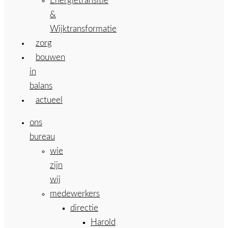
Energietransitie
&
Wijktransformatie
zorg
bouwen
in
balans
actueel
ons
bureau
wie
zijn
wij
medewerkers
directie
Harold