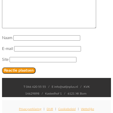
Naam
E-mail
Site
T 046 420 55 55 / E info@satijnplus.nl / KVK
14629898 / Kasteelhof 1 / 6121 XK Born
Privacyverklaring
|
DNR
|
Cookiebeleid
|
Wettelijke