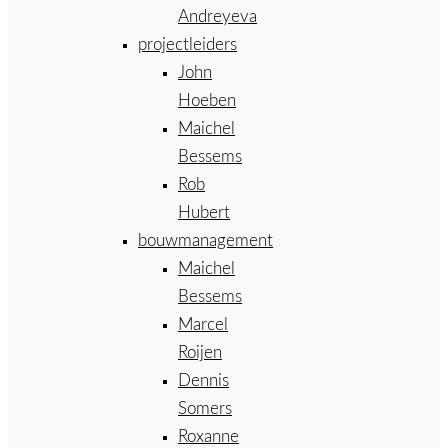
Andreyeva
projectleiders
John
Hoeben
Maichel
Bessems
Rob
Hubert
bouwmanagement
Maichel
Bessems
Marcel
Roijen
Dennis
Somers
Roxanne