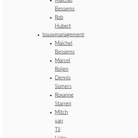
Maichel
Bessems
Rob
Hubert
bouwmanagement
Maichel
Bessems
Marcel
Roijen
Dennis
Somers
Roxanne
Starren
Mitch
van
Til