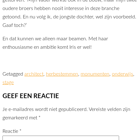
gestorven. ‘Mijn vader werkte ook in de bouw, maar mijn twee
oudere broers hebben nooit interesse in deze branche
getoond. En nu volg ik, de jongste dochter, wel zijn voorbeeld.
Gaaf toch?’
En dat kunnen we alleen maar beamen. Met haar
enthousiasme en ambitie komt Iris er wel!
Getagged
architect
,
herbestemmen
,
monumenten
,
onderwijs
,
stage
GEEF EEN REACTIE
Je e-mailadres wordt niet gepubliceerd.
Vereiste velden zijn
gemarkeerd met
*
Reactie
*