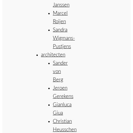
Janssen
Marcel
Roijen
Sandra
Wigmans-
Pustjens
architecten
Sander
von
Berg
Jeroen
Gerekens
Gianluca
Giua
Christian
Heusschen