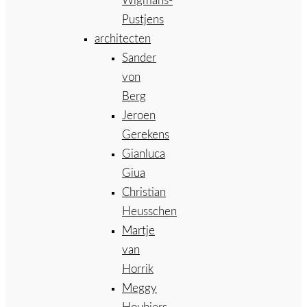
Wigmans-
Pustjens
architecten
Sander
von
Berg
Jeroen
Gerekens
Gianluca
Giua
Christian
Heusschen
Martje
van
Horrik
Meggy