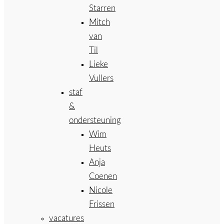
Starren
Mitch
van
Til
Lieke
Vullers
staf
&
ondersteuning
Wim
Heuts
Anja
Coenen
Nicole
Frissen
vacatures