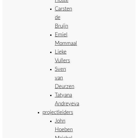
Hoste
Carsten
de
Bruijn
Emiel
Mommaal
Lieke
Vullers
Sven
van
Deurzen
Tatyana
Andreyeva
projectleiders
John
Hoeben