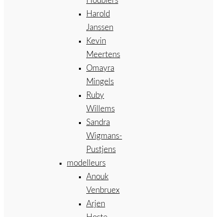
Houbiers
Harold
Janssen
Kevin
Meertens
Omayra
Mingels
Ruby
Willems
Sandra
Wigmans-
Pustjens
modelleurs
Anouk
Venbruex
Arjen