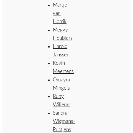
Martje
van
Horrik
Meggy
Houbiers
Harold
Janssen
Kevin
Meertens
Omayra
Mingels
Ruby
Willems
Sandra
Wigmans-
Pustjens