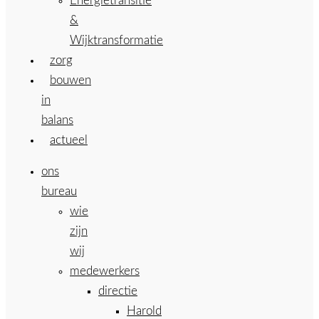
Energietransitie
&
Wijktransformatie
zorg
bouwen
in
balans
actueel
ons
bureau
wie
zijn
wij
medewerkers
directie
Harold