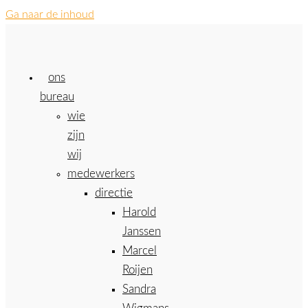
Ga naar de inhoud
ons
bureau
wie
zijn
wij
medewerkers
directie
Harold
Janssen
Marcel
Roijen
Sandra