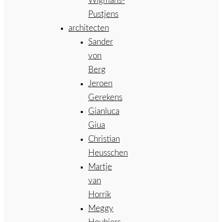
Wigmans-
Pustjens
architecten
Sander
von
Berg
Jeroen
Gerekens
Gianluca
Giua
Christian
Heusschen
Martje
van
Horrik
Meggy