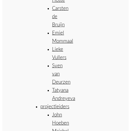
Hoste
Carsten
de
Bruijn
Emiel
Mommaal
Lieke
Vullers
Sven
van
Deurzen
Tatyana
Andreyeva
projectleiders
John
Hoeben