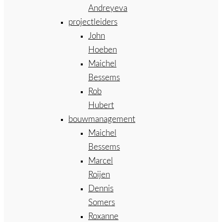
Andreyeva
projectleiders
John
Hoeben
Maichel
Bessems
Rob
Hubert
bouwmanagement
Maichel
Bessems
Marcel
Roijen
Dennis
Somers
Roxanne