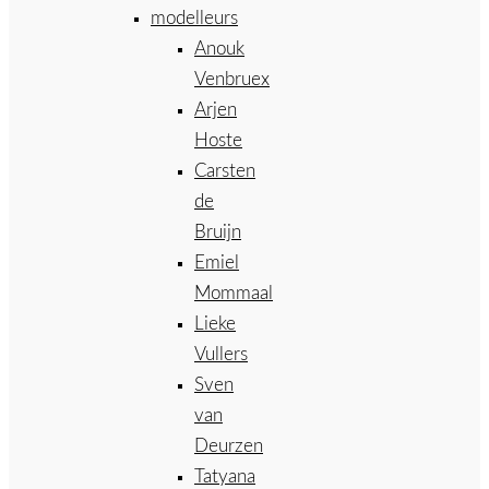
modelleurs
Anouk
Venbruex
Arjen
Hoste
Carsten
de
Bruijn
Emiel
Mommaal
Lieke
Vullers
Sven
van
Deurzen
Tatyana