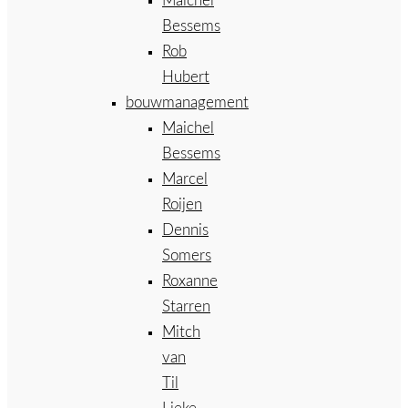
Maichel
Bessems
Rob
Hubert
bouwmanagement
Maichel
Bessems
Marcel
Roijen
Dennis
Somers
Roxanne
Starren
Mitch
van
Til