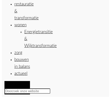
restauratie
&
transformatie
wonen
Energietransitie
&
Wijktransformatie
zorg
bouwen
in balans
actueel
Zoeken