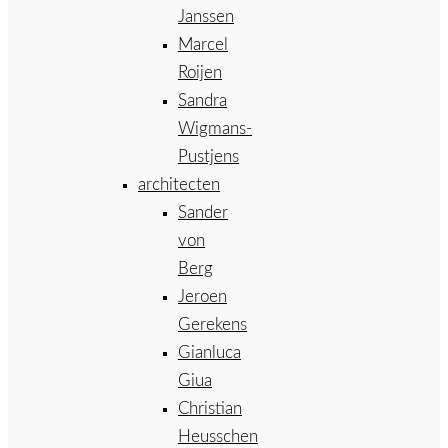
Janssen
Marcel
Roijen
Sandra
Wigmans-
Pustjens
architecten
Sander
von
Berg
Jeroen
Gerekens
Gianluca
Giua
Christian
Heusschen