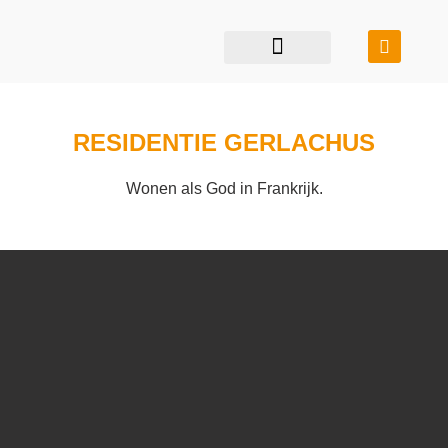
restauratie & transformatie
bouwen in balans
RESIDENTIE GERLACHUS
Wonen als God in Frankrijk.