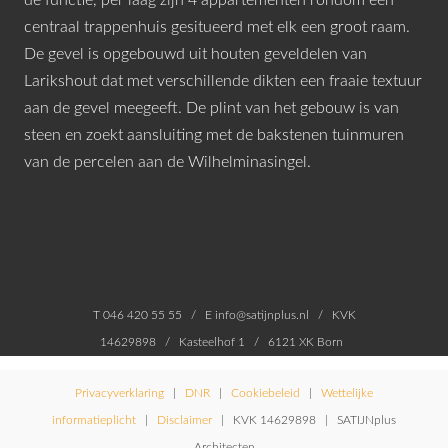
centraal trappenhuis gesitueerd met elk een groot raam.
De gevel is opgebouwd uit houten geveldelen van
Larikshout dat met verschillende dikten een fraaie textuur
aan de gevel meegeeft. De plint van het gebouw is van
steen en zoekt aansluiting met de bakstenen tuinmuren
van de percelen aan de Wilhelminasingel.
T 046 420 55 55 / E info@satijnplus.nl / KVK
14629898 / Kasteelhof 1 / 6121 XK Born
Privacyverklaring
|
DNR
|
Cookiebeleid
|
Wettelijke
informatieplicht
|
Disclaimer
| KVK 14629898 | SATIJNplus
Architecten