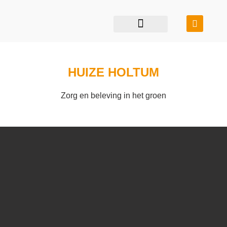
restauratie & transformatie
bouwen in balans
HUIZE HOLTUM
Zorg en beleving in het groen