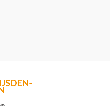
IJSDEN-
N
ie.