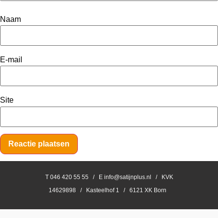
Naam
E-mail
Site
T 046 420 55 55 / E info@satijnplus.nl / KVK
14629898 / Kasteelhof 1 / 6121 XK Born