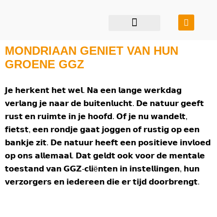
restauratie & transformatie
bouwen in balans
MONDRIAAN GENIET VAN HUN
GROENE GGZ
𝗝𝗲 𝗵𝗲𝗿𝗸𝗲𝗻𝘁 𝗵𝗲𝘁 𝘄𝗲𝗹. 𝗡𝗮 𝗲𝗲𝗻 𝗹𝗮𝗻𝗴𝗲 𝘄𝗲𝗿𝗸𝗱𝗮𝗴
𝘃𝗲𝗿𝗹𝗮𝗻𝗴 𝗷𝗲 𝗻𝗮𝗮𝗿 𝗱𝗲 𝗯𝘂𝗶𝘁𝗲𝗻𝗹𝘂𝗰𝗵𝘁. 𝗗𝗲 𝗻𝗮𝘁𝘂𝘂𝗿 𝗴𝗲𝗲𝗳𝘁
𝗿𝘂𝘀𝘁 𝗲𝗻 𝗿𝘂𝗶𝗺𝘁𝗲 𝗶𝗻 𝗷𝗲 𝗵𝗼𝗼𝗳𝗱. 𝗢𝗳 𝗷𝗲 𝗻𝘂 𝘄𝗮𝗻𝗱𝗲𝗹𝘁,
𝗳𝗶𝗲𝘁𝘀𝘁, 𝗲𝗲𝗻 𝗿𝗼𝗻𝗱𝗷𝗲 𝗴𝗮𝗮𝘁 𝗷𝗼𝗴𝗴𝗲𝗻 𝗼𝗳 𝗿𝘂𝘀𝘁𝗶𝗴 𝗼𝗽 𝗲𝗲𝗻
𝗯𝗮𝗻𝗸𝗷𝗲 𝘇𝗶𝘁. 𝗗𝗲 𝗻𝗮𝘁𝘂𝘂𝗿 𝗵𝗲𝗲𝗳𝘁 𝗲𝗲𝗻 𝗽𝗼𝘀𝗶𝘁𝗶𝗲𝘃𝗲 𝗶𝗻𝘃𝗹𝗼𝗲𝗱
𝗼𝗽 𝗼𝗻𝘀 𝗮𝗹𝗹𝗲𝗺𝗮𝗮𝗹. 𝗗𝗮𝘁 𝗴𝗲𝗹𝗱𝘁 𝗼𝗼𝗸 𝘃𝗼𝗼𝗿 𝗱𝗲 𝗺𝗲𝗻𝘁𝗮𝗹𝗲
𝘁𝗼𝗲𝘀𝘁𝗮𝗻𝗱 𝘃𝗮𝗻 𝗚𝗚𝗭-𝗰𝗹𝗶ë𝗻𝘁𝗲𝗻 𝗶𝗻 𝗶𝗻𝘀𝘁𝗲𝗹𝗹𝗶𝗻𝗴𝗲𝗻, 𝗵𝘂𝗻
𝘃𝗲𝗿𝘇𝗼𝗿𝗴𝗲𝗿𝘀 𝗲𝗻 𝗶𝗲𝗱𝗲𝗿𝗲𝗲𝗻 𝗱𝗶𝗲 𝗲𝗿 𝘁𝗶𝗷𝗱 𝗱𝗼𝗼𝗿𝗯𝗿𝗲𝗻𝗴𝘁.